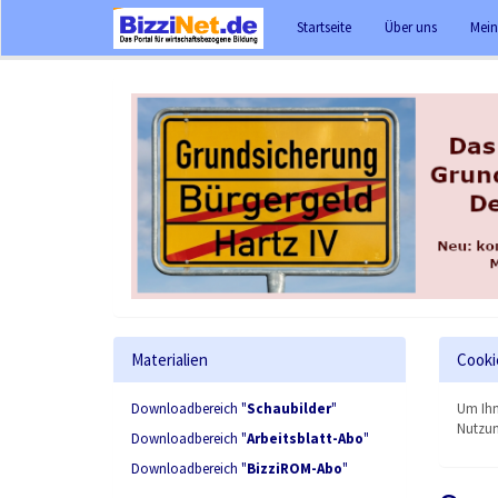
Startseite
Über uns
Mein
Materialien
Cooki
Downloadbereich "
Schaubilder
"
Um Ihn
Nutzun
Downloadbereich "
Arbeitsblatt-Abo
"
Downloadbereich "
BizziROM-Abo
"