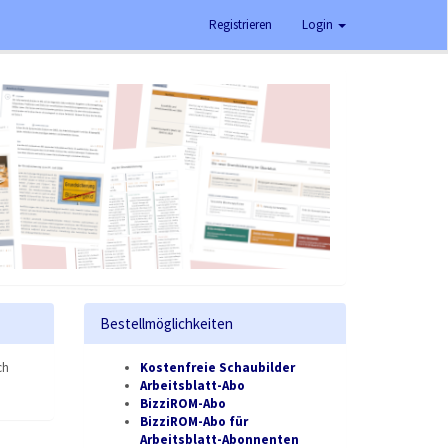
Registrieren
Login
Bestellmöglichkeiten
ch
Kostenfreie Schaubilder
Arbeitsblatt-Abo
BizziROM-Abo
BizziROM-Abo für
Arbeitsblatt-Abonnenten