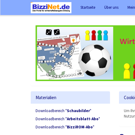
Startseite
Über uns
Mein
Materialien
Cooki
Downloadbereich "
Schaubilder
"
Um Ihn
Nutzun
Downloadbereich "
Arbeitsblatt-Abo
"
Downloadbereich "
BizziROM-Abo
"