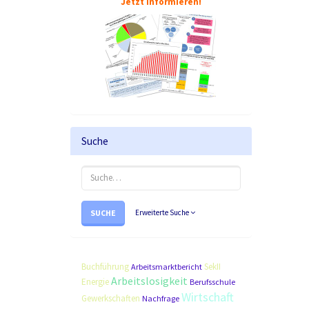
Jetzt informieren!
Suche
SUCHE
Erweiterte Suche
Buchführung
SekII
Arbeitsmarktbericht
Arbeitslosigkeit
Energie
Berufsschule
Wirtschaft
Gewerkschaften
Nachfrage