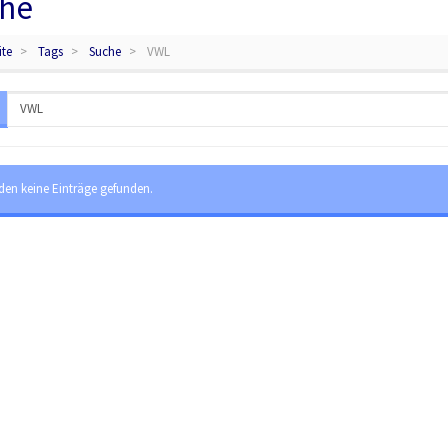
he
ite
Tags
Suche
VWL
den keine Einträge gefunden.