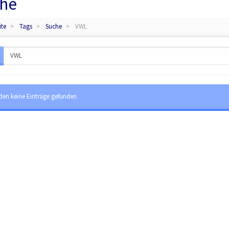
he
ite
Tags
Suche
VWL
den keine Einträge gefunden.