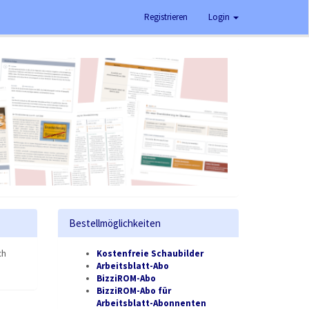
Registrieren
Login
Bestellmöglichkeiten
ch
Kostenfreie Schaubilder
Arbeitsblatt-Abo
BizziROM-Abo
BizziROM-Abo für
Arbeitsblatt-Abonnenten