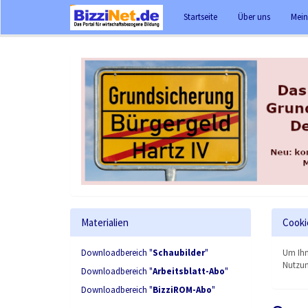
Startseite
Über uns
Mein
Materialien
Cooki
Downloadbereich "
Schaubilder
"
Um Ihn
Nutzun
Downloadbereich "
Arbeitsblatt-Abo
"
Downloadbereich "
BizziROM-Abo
"