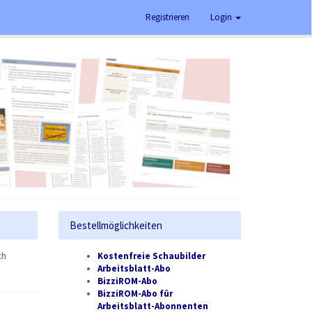
Registrieren
Login
Bestellmöglichkeiten
ch
Kostenfreie Schaubilder
Arbeitsblatt-Abo
BizziROM-Abo
BizziROM-Abo für
Arbeitsblatt-Abonnenten