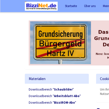
Startseite
Über uns
Mein
Materialien
Cooki
Downloadbereich "
Schaubilder
"
Um Ihn
Nutzun
Downloadbereich "
Arbeitsblatt-Abo
"
Downloadbereich "
BizziROM-Abo
"