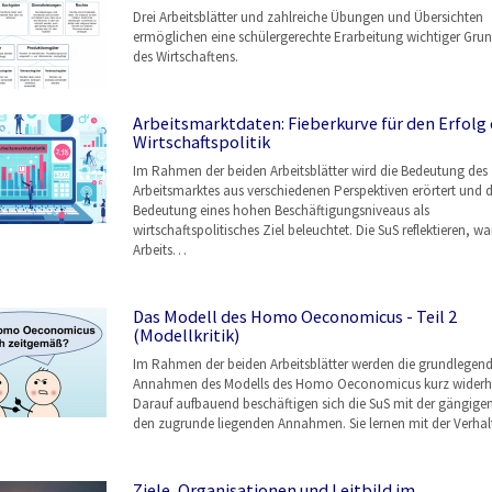
Drei Arbeitsblätter und zahlreiche Übungen und Übersichten
ermöglichen eine schülergerechte Erarbeitung wichtiger Grun
des Wirtschaftens.
Arbeitsmarktdaten: Fieberkurve für den Erfolg 
Wirtschaftspolitik
Im Rahmen der beiden Arbeitsblätter wird die Bedeutung des
Arbeitsmarktes aus verschiedenen Perspektiven erörtert und d
Bedeutung eines hohen Beschäftigungsniveaus als
wirtschaftspolitisches Ziel beleuchtet. Die SuS reflektieren, w
Arbeits…
Das Modell des Homo Oeconomicus - Teil 2
(Modellkritik)
Im Rahmen der beiden Arbeitsblätter werden die grundlegen
Annahmen des Modells des Homo Oeconomicus kurz widerho
Darauf aufbauend beschäftigen sich die SuS mit der gängigen 
den zugrunde liegenden Annahmen. Sie lernen mit der Verha
Ziele, Organisationen und Leitbild im