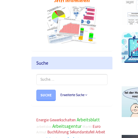
Jetzt informieren!
Suche
SUCHE
Erweiterte Suche
Arbeitsblatt
Energie
Gewerkschaften
Arbeitsagentur
Euro
arbeitslos
Markt
Buchführung
SekundarstufeII
Arbeit
Armut