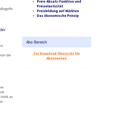
Preis-Absatz-Funktion und
Preiselastizität
dbegriffe
Preisbildung auf Märkten
Das ökonomische Prinzip
der
Abo-Bereich
ie
Zur Download-Übersicht für
arum der
Abonnenten
den
lt.
Kritik an
lte…