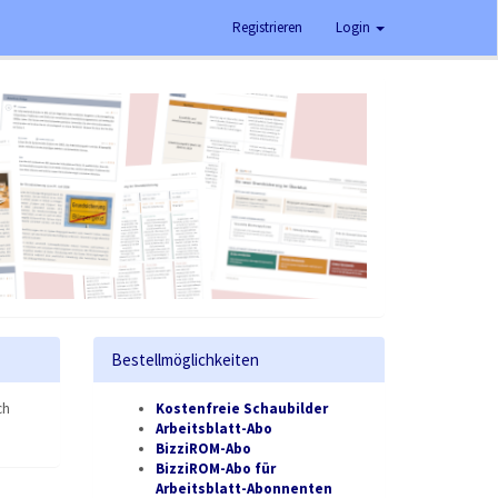
Registrieren
Login
Bestellmöglichkeiten
ch
Kostenfreie Schaubilder
Arbeitsblatt-Abo
BizziROM-Abo
BizziROM-Abo für
Arbeitsblatt-Abonnenten