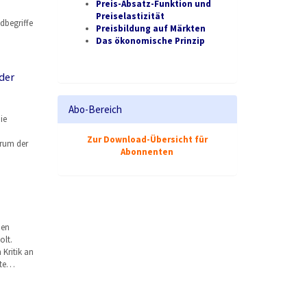
Preis-Absatz-Funktion und
Preiselastizität
dbegriffe
Preisbildung auf Märkten
Das ökonomische Prinzip
der
Abo-Bereich
ie
Zur Download-Übersicht für
arum der
Abonnenten
den
lt.
Kritik an
lte…