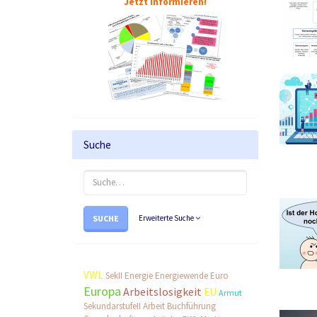
Jetzt informieren!
Suche
SUCHE
Erweiterte Suche
VWL
SekII
Energie
Energiewende
Euro
Europa
Arbeitslosigkeit
EU
Armut
SekundarstufeII
Arbeit
Buchführung