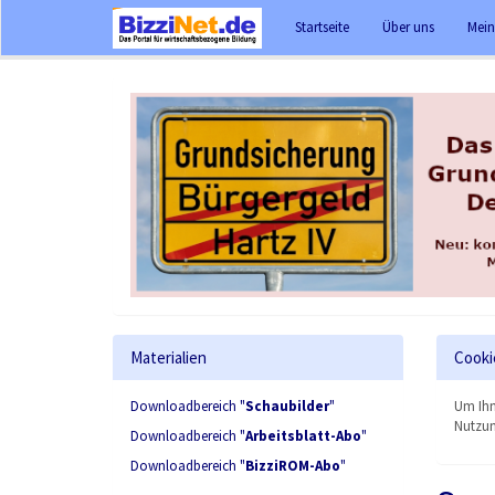
Startseite
Über uns
Mein
Materialien
Cooki
Downloadbereich "
Schaubilder
"
Um Ihn
Nutzun
Downloadbereich "
Arbeitsblatt-Abo
"
Downloadbereich "
BizziROM-Abo
"