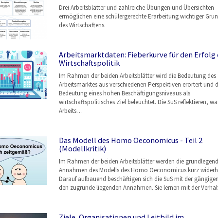
Drei Arbeitsblätter und zahlreiche Übungen und Übersichten
ermöglichen eine schülergerechte Erarbeitung wichtiger Grun
des Wirtschaftens.
Arbeitsmarktdaten: Fieberkurve für den Erfolg 
Wirtschaftspolitik
Im Rahmen der beiden Arbeitsblätter wird die Bedeutung des
Arbeitsmarktes aus verschiedenen Perspektiven erörtert und d
Bedeutung eines hohen Beschäftigungsniveaus als
wirtschaftspolitisches Ziel beleuchtet. Die SuS reflektieren, w
Arbeits…
Das Modell des Homo Oeconomicus - Teil 2
(Modellkritik)
Im Rahmen der beiden Arbeitsblätter werden die grundlegen
Annahmen des Modells des Homo Oeconomicus kurz widerho
Darauf aufbauend beschäftigen sich die SuS mit der gängigen 
den zugrunde liegenden Annahmen. Sie lernen mit der Verha
Ziele, Organisationen und Leitbild im