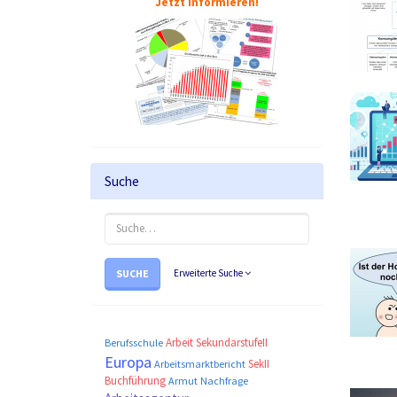
Jetzt informieren!
Suche
SUCHE
Erweiterte Suche
Arbeit
SekundarstufeII
Berufsschule
Europa
SekII
Arbeitsmarktbericht
Buchführung
Armut
Nachfrage