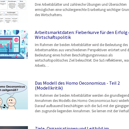
Drei Arbeitsblätter und zahlreiche Übungen und Übersichten
ermöglichen eine schülergerechte Erarbeitung wichtiger Grun
des Wirtschaftens.
Arbeitsmarktdaten: Fieberkurve für den Erfolg 
Wirtschaftspolitik
Im Rahmen der beiden Arbeitsblätter wird die Bedeutung des
Arbeitsmarktes aus verschiedenen Perspektiven erörtert und d
Bedeutung eines hohen Beschäftigungsniveaus als
wirtschaftspolitisches Ziel beleuchtet. Die SuS reflektieren, w
Arbeits…
Das Modell des Homo Oeconomicus - Teil 2
(Modellkritik)
Im Rahmen der beiden Arbeitsblätter werden die grundlegen
Annahmen des Modells des Homo Oeconomicus kurz widerho
Darauf aufbauend beschäftigen sich die SuS mit der gängigen 
den zugrunde liegenden Annahmen. Sie lernen mit der Verha
Ziele, Organisationen und Leitbild im