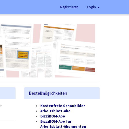
Registrieren
Login
Bestellmöglichkeiten
ch
Kostenfreie Schaubilder
Arbeitsblatt-Abo
BizziROM-Abo
BizziROM-Abo für
Arbeitsblatt-Abonnenten