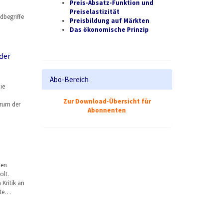
Preis-Absatz-Funktion und
Preiselastizität
dbegriffe
Preisbildung auf Märkten
Das ökonomische Prinzip
der
Abo-Bereich
ie
Zur Download-Übersicht für
arum der
Abonnenten
den
lt.
Kritik an
lte…