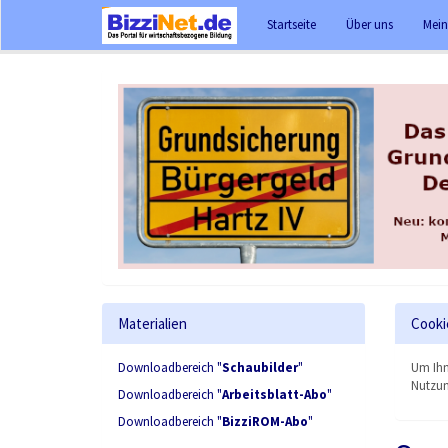
Startseite
Über uns
Mein
Materialien
Cooki
Downloadbereich "
Schaubilder
"
Um Ihn
Nutzun
Downloadbereich "
Arbeitsblatt-Abo
"
Downloadbereich "
BizziROM-Abo
"