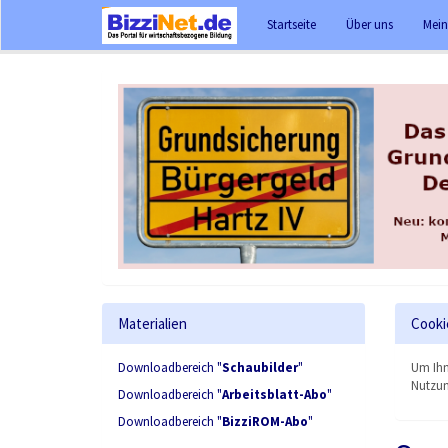
Startseite
Über uns
Mein
Materialien
Cooki
Downloadbereich "
Schaubilder
"
Um Ihn
Nutzun
Downloadbereich "
Arbeitsblatt-Abo
"
Downloadbereich "
BizziROM-Abo
"