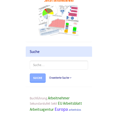
Jetzt informieren!
Suche
SUCHE
Erweiterte Suche
Arbeitnehmer
Buchführung
EU
Arbeitsblatt
SekundarstufeII
SekII
Europa
Arbeitsagentur
arbeitslos