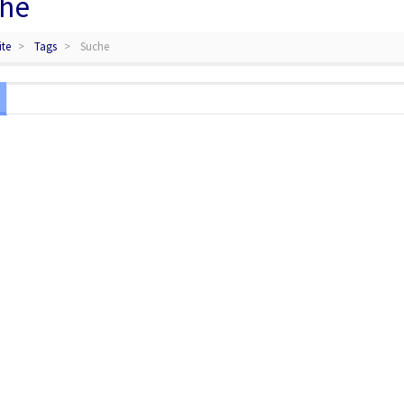
he
ite
Tags
Suche