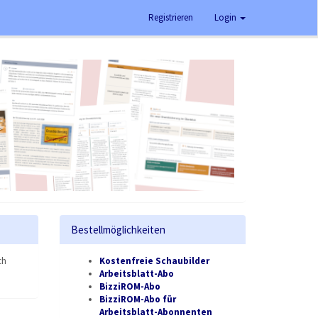
Registrieren
Login
Bestellmöglichkeiten
ch
Kostenfreie Schaubilder
Arbeitsblatt-Abo
BizziROM-Abo
BizziROM-Abo für
Arbeitsblatt-Abonnenten