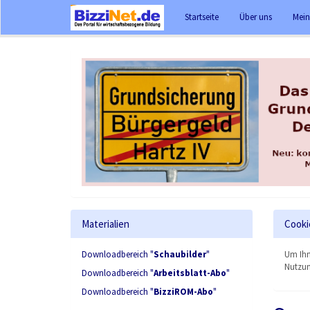
Startseite
Über uns
Mein
Materialien
Cooki
Downloadbereich "
Schaubilder
"
Um Ihn
Nutzun
Downloadbereich "
Arbeitsblatt-Abo
"
Downloadbereich "
BizziROM-Abo
"