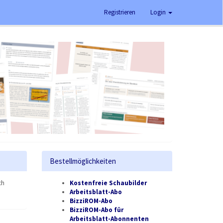
Registrieren
Login
Bestellmöglichkeiten
ch
Kostenfreie Schaubilder
Arbeitsblatt-Abo
BizziROM-Abo
BizziROM-Abo für
Arbeitsblatt-Abonnenten