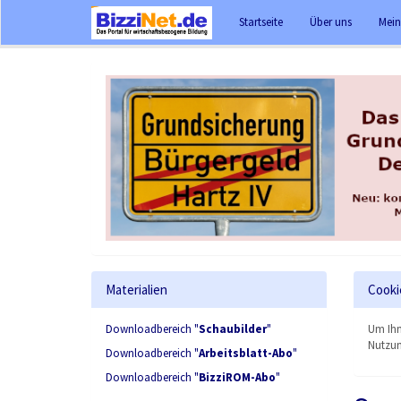
Startseite
Über uns
Mein
Materialien
Cooki
Downloadbereich "
Schaubilder
"
Um Ihn
Nutzun
Downloadbereich "
Arbeitsblatt-Abo
"
Downloadbereich "
BizziROM-Abo
"