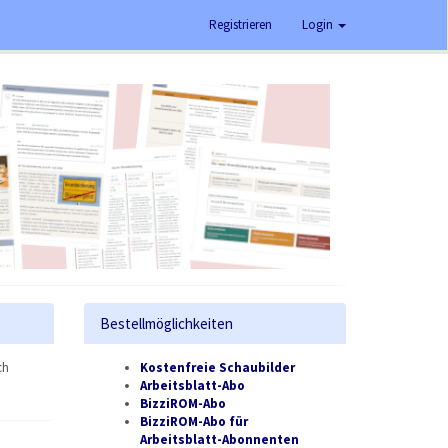
Registrieren
Login
Bestellmöglichkeiten
ch
Kostenfreie Schaubilder
Arbeitsblatt-Abo
BizziROM-Abo
BizziROM-Abo für
Arbeitsblatt-Abonnenten