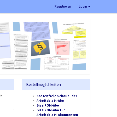
Registrieren
Login
Bestellmöglichkeiten
ch
Kostenfreie Schaubilder
Arbeitsblatt-Abo
BizziROM-Abo
BizziROM-Abo für
Arbeitsblatt-Abonnenten