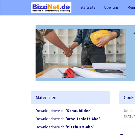
Startseite
Über uns
Mein
Materialien
Cooki
Downloadbereich "
Schaubilder
"
Um Ihn
Nutzun
Downloadbereich "
Arbeitsblatt-Abo
"
Downloadbereich "
BizziROM-Abo
"