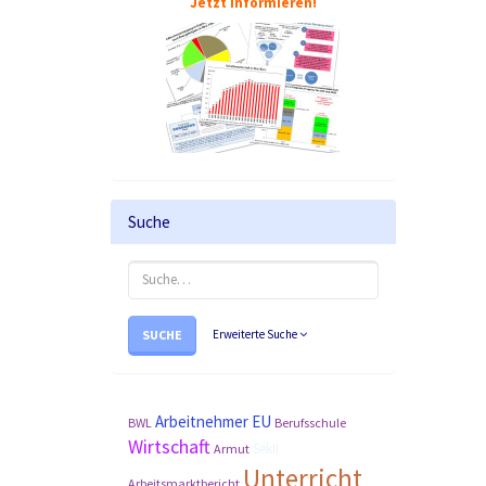
Jetzt informieren!
Suche
SUCHE
Erweiterte Suche
Arbeitnehmer
EU
BWL
Berufsschule
Wirtschaft
SekII
Armut
Unterricht
Arbeitsmarktbericht