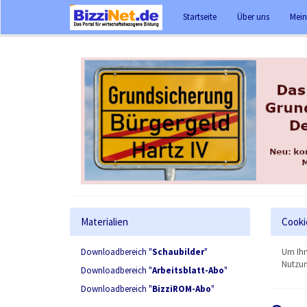
Startseite
Über uns
Mein
Materialien
Cooki
Downloadbereich "
Schaubilder
"
Um Ihn
Nutzun
Downloadbereich "
Arbeitsblatt-Abo
"
Downloadbereich "
BizziROM-Abo
"