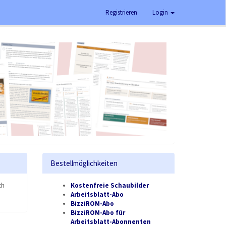
Registrieren
Login
Bestellmöglichkeiten
ch
Kostenfreie Schaubilder
Arbeitsblatt-Abo
BizziROM-Abo
BizziROM-Abo für
Arbeitsblatt-Abonnenten