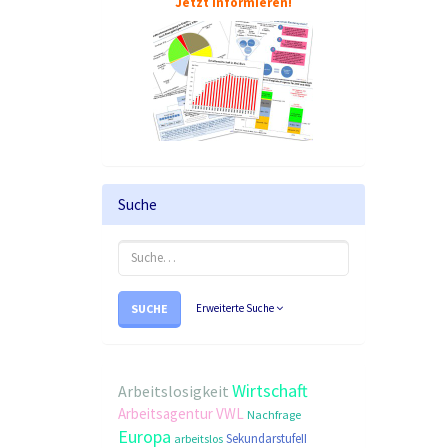
Jetzt informieren!
Suche
SUCHE
Erweiterte Suche
Wirtschaft
Arbeitslosigkeit
Arbeitsagentur
VWL
Nachfrage
Europa
SekundarstufeII
arbeitslos