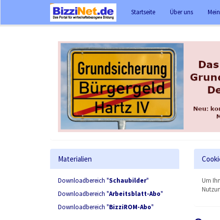
Startseite
Über uns
Mein
Materialien
Cooki
Downloadbereich "
Schaubilder
"
Um Ihn
Nutzun
Downloadbereich "
Arbeitsblatt-Abo
"
Downloadbereich "
BizziROM-Abo
"