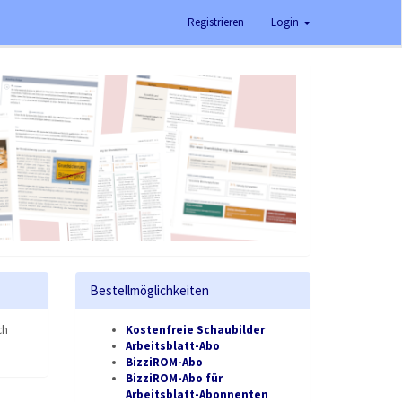
Registrieren
Login
Bestellmöglichkeiten
ch
Kostenfreie Schaubilder
Arbeitsblatt-Abo
BizziROM-Abo
BizziROM-Abo für
Arbeitsblatt-Abonnenten