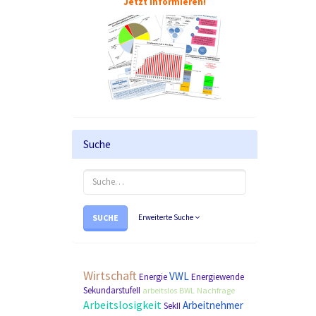
Jetzt informieren!
Suche
SUCHE
Erweiterte Suche
Wirtschaft
VWL
Energie
Energiewende
SekundarstufeII
arbeitslos
BWL
Nachfrage
Arbeitslosigkeit
Arbeitnehmer
SekII