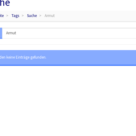
he
ite
Tags
Suche
Armut
den keine Einträge gefunden.