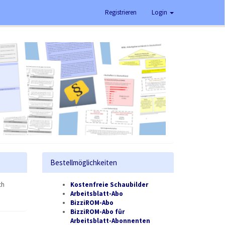
Registrieren
Login
Bestellmöglichkeiten
ch
Kostenfreie Schaubilder
Arbeitsblatt-Abo
BizziROM-Abo
BizziROM-Abo für
Arbeitsblatt-Abonnenten