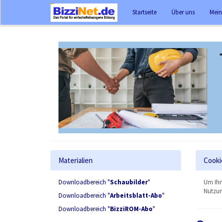
Startseite
Über uns
Mein
Materialien
Cooki
Downloadbereich "
Schaubilder
"
Um Ihn
Nutzun
Downloadbereich "
Arbeitsblatt-Abo
"
Downloadbereich "
BizziROM-Abo
"