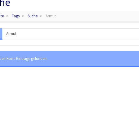
he
ite
Tags
Suche
Armut
den keine Einträge gefunden.