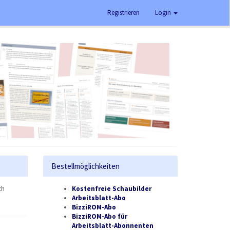
Registrieren
Login
Bestellmöglichkeiten
ch
Kostenfreie Schaubilder
Arbeitsblatt-Abo
BizziROM-Abo
BizziROM-Abo für
Arbeitsblatt-Abonnenten