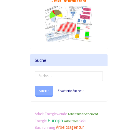
Jetzt informieren!
Suche
SUCHE
Erweiterte Suche
Arbeit
Energiewende
Arbeitsmarktbericht
Europa
Energie
SekII
arbeitslos
Arbeitsagentur
Buchführung