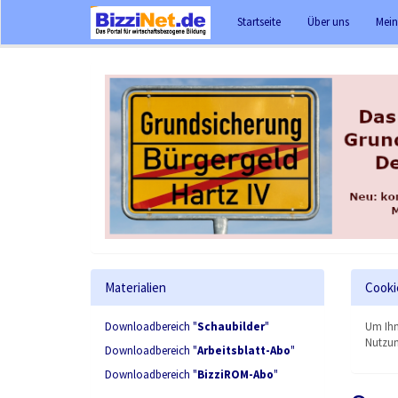
Startseite
Über uns
Mein
Materialien
Cooki
Downloadbereich "
Schaubilder
"
Um Ihn
Nutzun
Downloadbereich "
Arbeitsblatt-Abo
"
Downloadbereich "
BizziROM-Abo
"