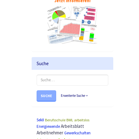
Jetzt informieren!
Suche
SUCHE
Erweiterte Suche
SekII
Berufsschule
BWL
arbeitslos
Arbeitsblatt
Energiewende
Arbeitnehmer
Gewerkschaften