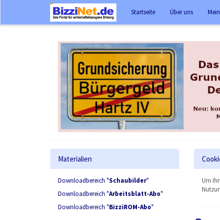
Startseite
Über uns
Mein
Materialien
Cooki
Downloadbereich "
Schaubilder
"
Um Ihn
Nutzun
Downloadbereich "
Arbeitsblatt-Abo
"
Downloadbereich "
BizziROM-Abo
"