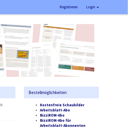
Registrieren
Login
Bestellmöglichkeiten
ch
Kostenfreie Schaubilder
Arbeitsblatt-Abo
BizziROM-Abo
BizziROM-Abo für
Arbeitsblatt-Abonnenten