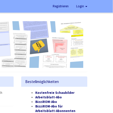
Registrieren
Login
Bestellmöglichkeiten
ch
Kostenfreie Schaubilder
Arbeitsblatt-Abo
BizziROM-Abo
BizziROM-Abo für
Arbeitsblatt-Abonnenten