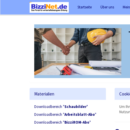
Startseite
Über uns
Mein
Materialien
Cooki
Downloadbereich "
Schaubilder
"
Um Ihn
Nutzun
Downloadbereich "
Arbeitsblatt-Abo
"
Downloadbereich "
BizziROM-Abo
"