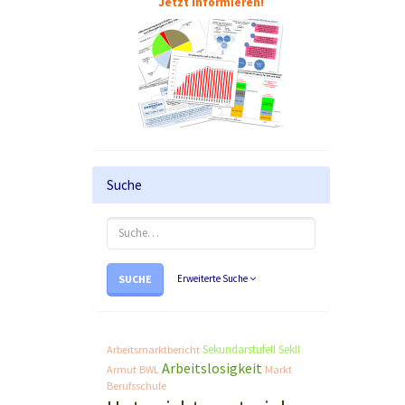
Jetzt informieren!
Suche
SUCHE
Erweiterte Suche
SekundarstufeII
SekII
Arbeitsmarktbericht
Arbeitslosigkeit
Armut
BWL
Markt
Berufsschule