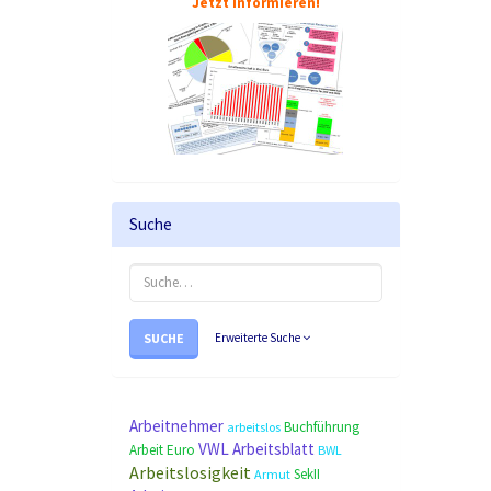
Jetzt informieren!
Suche
SUCHE
Erweiterte Suche
Arbeitnehmer
Buchführung
arbeitslos
VWL
Arbeitsblatt
Arbeit
Euro
BWL
Arbeitslosigkeit
SekII
Armut