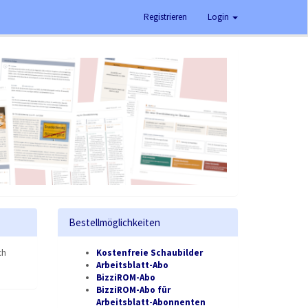
Registrieren
Login
Bestellmöglichkeiten
ch
Kostenfreie Schaubilder
Arbeitsblatt-Abo
BizziROM-Abo
BizziROM-Abo für
Arbeitsblatt-Abonnenten