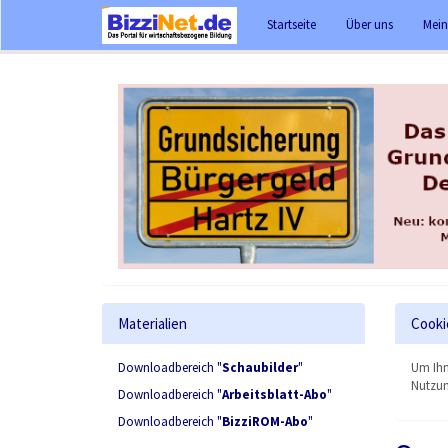
Startseite
Über uns
Mein
Materialien
Cooki
Downloadbereich "
Schaubilder
"
Um Ihn
Nutzun
Downloadbereich "
Arbeitsblatt-Abo
"
Downloadbereich "
BizziROM-Abo
"