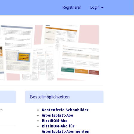
Registrieren
Login
Bestellmöglichkeiten
ch
Kostenfreie Schaubilder
Arbeitsblatt-Abo
BizziROM-Abo
BizziROM-Abo für
Arbeitsblatt-Abonnenten