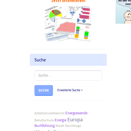
Jetzt informieren!
Suche
SUCHE
Erweiterte Suche
Energiewende
Arbeitsmarktbericht
Europa
Energie
Berufsschule
Buchführung
Markt
Nachfrage