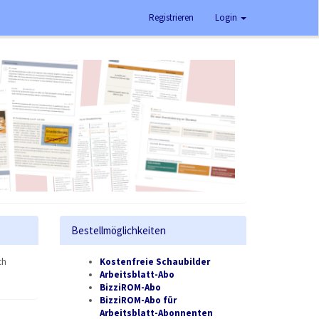
Registrieren
Login
Bestellmöglichkeiten
ch
Kostenfreie Schaubilder
Arbeitsblatt-Abo
BizziROM-Abo
BizziROM-Abo für
Arbeitsblatt-Abonnenten