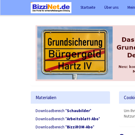
Startseite
Über uns
Mein
Materialien
Cooki
Downloadbereich "
Schaubilder
"
Um Ihn
Nutzun
Downloadbereich "
Arbeitsblatt-Abo
"
Downloadbereich "
BizziROM-Abo
"