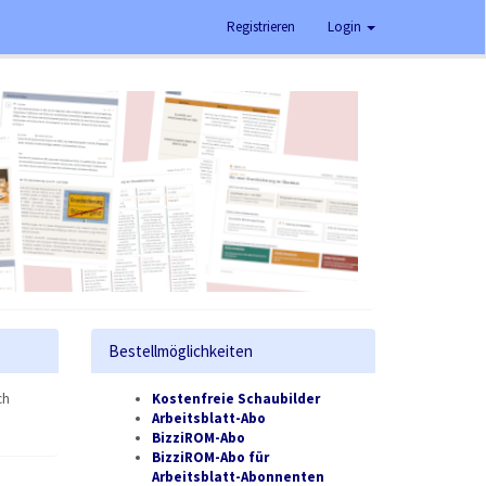
Registrieren
Login
Bestellmöglichkeiten
ch
Kostenfreie Schaubilder
Arbeitsblatt-Abo
BizziROM-Abo
BizziROM-Abo für
Arbeitsblatt-Abonnenten