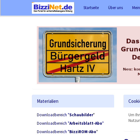
Startseite
Über uns
Mein
Materialien
Cooki
Downloadbereich "
Schaubilder
"
Um Ihn
Nutzun
Downloadbereich "
Arbeitsblatt-Abo
"
Downloadbereich "
BizziROM-Abo
"