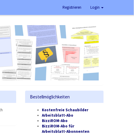
Registrieren
Login
Bestellmöglichkeiten
ch
Kostenfreie Schaubilder
Arbeitsblatt-Abo
BizziROM-Abo
BizziROM-Abo für
Arbeitsblatt-Abonnenten