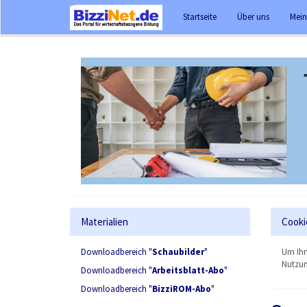
Startseite
Über uns
Mein
Materialien
Cooki
Downloadbereich "
Schaubilder
"
Um Ihn
Nutzun
Downloadbereich "
Arbeitsblatt-Abo
"
Downloadbereich "
BizziROM-Abo
"