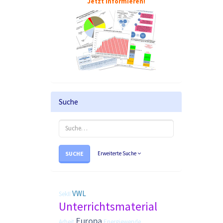
Jetzt informieren!
Suche
SUCHE
Erweiterte Suche
VWL
SekII
Unterrichtsmaterial
Europa
Arbeit
Energiewende