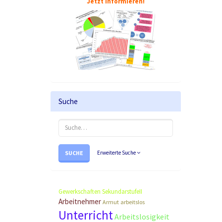
Jetzt informieren!
Suche
SUCHE
Erweiterte Suche
Gewerkschaften
SekundarstufeII
Arbeitnehmer
Armut
arbeitslos
Unterricht
Arbeitslosigkeit