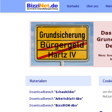
Startseite
Über uns
Mein
Materialien
Cooki
Downloadbereich "
Schaubilder
"
Um Ihn
Nutzun
Downloadbereich "
Arbeitsblatt-Abo
"
Downloadbereich "
BizziROM-Abo
"