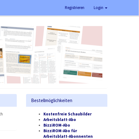
Registrieren
Login
Bestellmöglichkeiten
ch
Kostenfreie Schaubilder
Arbeitsblatt-Abo
BizziROM-Abo
BizziROM-Abo für
Arbeitsblatt-Abonnenten