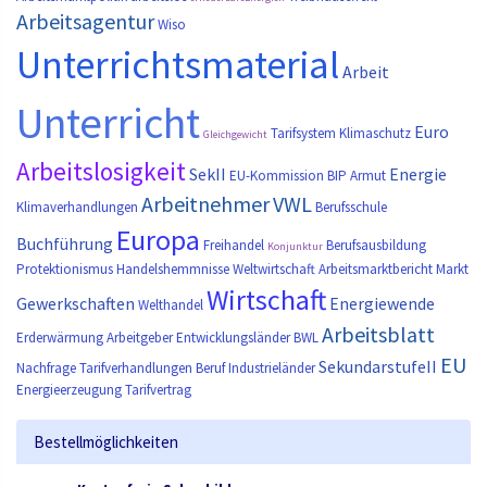
Arbeitsagentur
Wiso
Unterrichtsmaterial
Arbeit
Unterricht
Euro
Tarifsystem
Klimaschutz
Gleichgewicht
Arbeitslosigkeit
SekII
Energie
EU-Kommission
BIP
Armut
Arbeitnehmer
VWL
Klimaverhandlungen
Berufsschule
Europa
Buchführung
Freihandel
Berufsausbildung
Konjunktur
Protektionismus
Handelshemmnisse
Weltwirtschaft
Arbeitsmarktbericht
Markt
Wirtschaft
Gewerkschaften
Energiewende
Welthandel
Arbeitsblatt
Erderwärmung
Arbeitgeber
Entwicklungsländer
BWL
EU
SekundarstufeII
Nachfrage
Tarifverhandlungen
Beruf
Industrieländer
Energieerzeugung
Tarifvertrag
Bestellmöglichkeiten