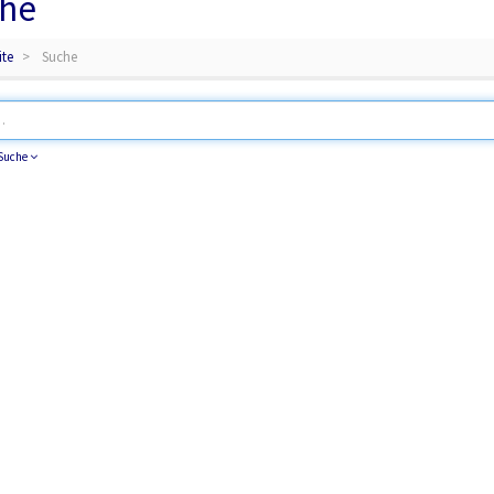
he
ite
Suche
 Suche