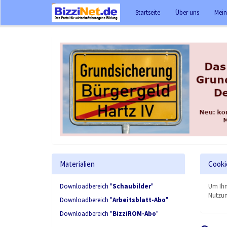
Startseite
Über uns
Mein
Materialien
Cooki
Downloadbereich "
Schaubilder
"
Um Ihn
Nutzun
Downloadbereich "
Arbeitsblatt-Abo
"
Downloadbereich "
BizziROM-Abo
"