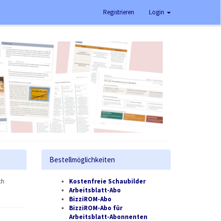
Registrieren
Login
Bestellmöglichkeiten
ch
Kostenfreie Schaubilder
Arbeitsblatt-Abo
BizziROM-Abo
BizziROM-Abo für
Arbeitsblatt-Abonnenten