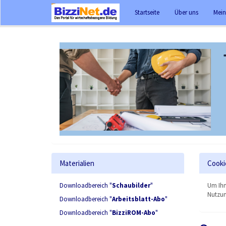
Startseite
Über uns
Mein
Materialien
Cooki
Downloadbereich "
Schaubilder
"
Um Ihn
Nutzun
Downloadbereich "
Arbeitsblatt-Abo
"
Downloadbereich "
BizziROM-Abo
"