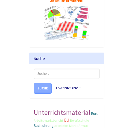
Jetzt informieren!
Suche
SUCHE
Erweiterte Suche
Unterrichtsmaterial
Euro
EU
Arbeitsmarktbericht
Berufsschule
Buchführung
arbeitslos
Markt
Armut