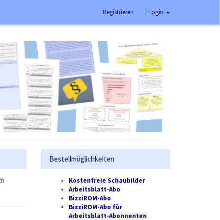
Registrieren
Login
Bestellmöglichkeiten
ch
Kostenfreie Schaubilder
Arbeitsblatt-Abo
BizziROM-Abo
BizziROM-Abo für
Arbeitsblatt-Abonnenten