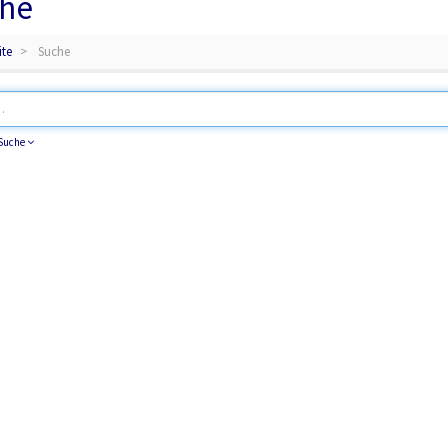
he
ite
Suche
 Suche