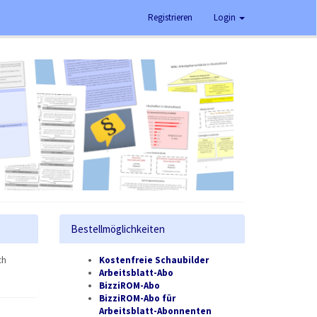
Registrieren
Login
Bestellmöglichkeiten
ch
Kostenfreie Schaubilder
Arbeitsblatt-Abo
BizziROM-Abo
BizziROM-Abo für
Arbeitsblatt-Abonnenten