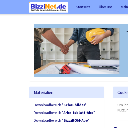
Startseite
Über uns
Mein
Materialien
Cooki
Downloadbereich "
Schaubilder
"
Um Ihn
Nutzun
Downloadbereich "
Arbeitsblatt-Abo
"
Downloadbereich "
BizziROM-Abo
"