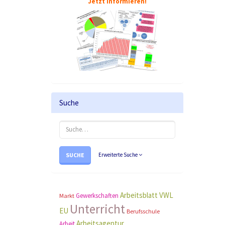
Jetzt informieren!
Suche
SUCHE
Erweiterte Suche
Arbeitsblatt
VWL
Gewerkschaften
Markt
Unterricht
EU
Berufsschule
Arbeitsagentur
Arbeit