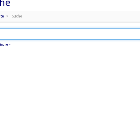
he
ite
Suche
 Suche