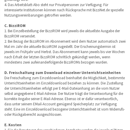
4. Das Arbeitsblatt-Abo steht nur Privatpersonen zur Verfügung. Für
interessierte Institutionen können nach Rücksprache mit BizziNet.de spezielle
Nutzungsvereinbarungen getroffen werden.
C. BizziROM
1. Bei Einzelbestellung der BizziROM wird jeweils die aktuellste Ausgabe der
BizziROM versendet.
2. Bei Bezug der BizziROM im Abonnement wird dem Nutzer automatisch zwei
Mal im Jahr die aktuelle BizziROM zugestellt. Der Erscheinungstermin ist
jeweils im Frühjahr und Herbst. Das Abonnement kann jeweils bis vier Wochen
nach Erhalt der letzten BizziROM schriftlich gekündigt werden, wenn
mindestens zwei aufeinanderfolgende BizziROMs bezogen wurden.
D. Freischaltung zum Download einzelner Unterrichtseinheiten
Die Freischaltung zum Einzeldownload beinhaltet die Möglichkeit, bestimmte
Unterrichtseinheiten im Einzeldownload beziehen zu können. Die Zustellung
der Unterrichtseinheiten erfolgt per E-Mail-Dateianhang an die vom Nutzer
selbst angegebene E-Mail-Adresse. Der Nutzer trägt die Verantwortung für die
korrekte Angabe seiner E-Mail-Adresse. Ebenso ist er dafür verantwortlich,
dass unter seinem EMail-Account genügend Speicherplatz zur Verfügung
steht. Eine im Einzeldownload bezogene Unterrichtseinheit ist vom Widerrufs-
oder Rückgaberecht ausgeschlossen.
E. Kosten