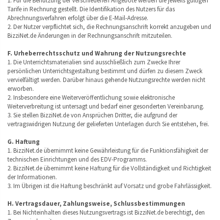
1. Für die Benutzung der verschiedenen Angebote werden die jeweils gültigen
Tarife in Rechnung gestellt. Die Identifikation des Nutzers für das
Abrechnungsverfahren erfolgt über die E-Mail-Adresse.
2. Der Nutzer verpflichtet sich, die Rechnungsanschrift korrekt anzugeben und
BizziNet.de Änderungen in der Rechnungsanschrift mitzuteilen.
F. Urheberrechtsschutz und Wahrung der Nutzungsrechte
1. Die Unterrichtsmaterialien sind ausschließlich zum Zwecke Ihrer
persönlichen Unterrichtsgestaltung bestimmt und dürfen zu diesem Zweck
vervielfältigt werden. Darüber hinaus gehende Nutzungsrechte werden nicht
erworben.
2. Insbesondere eine Weiterveröffentlichung sowie elektronische
Weiterverbreitung ist untersagt und bedarf einer gesonderten Vereinbarung.
3. Sie stellen BizziNet.de von Ansprüchen Dritter, die aufgrund der
vertragswidrigen Nutzung der gelieferten Unterlagen durch Sie entstehen, frei.
G. Haftung
1. BizziNet.de übernimmt keine Gewährleistung für die Funktionsfähigkeit der
technischen Einrichtungen und des EDV-Programms.
2. BizziNet.de übernimmt keine Haftung für die Vollständigkeit und Richtigkeit
der Informationen.
3. Im Übrigen ist die Haftung beschränkt auf Vorsatz und grobe Fahrlässigkeit.
H. Vertragsdauer, Zahlungsweise, Schlussbestimmungen
1. Bei Nichteinhalten dieses Nutzungsvertrags ist BizziNet.de berechtigt, den