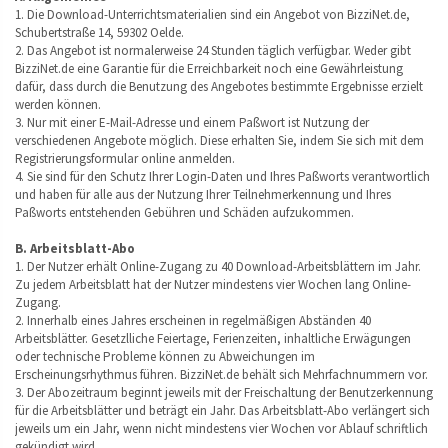
1. Die Download-Unterrichtsmaterialien sind ein Angebot von BizziNet.de,
Schubertstraße 14, 59302 Oelde.
2. Das Angebot ist normalerweise 24 Stunden täglich verfügbar. Weder gibt
BizziNet.de eine Garantie für die Erreichbarkeit noch eine Gewährleistung
dafür, dass durch die Benutzung des Angebotes bestimmte Ergebnisse erzielt
werden können.
3. Nur mit einer E-Mail-Adresse und einem Paßwort ist Nutzung der
verschiedenen Angebote möglich. Diese erhalten Sie, indem Sie sich mit dem
Registrierungsformular online anmelden.
4. Sie sind für den Schutz Ihrer Login-Daten und Ihres Paßworts verantwortlich
und haben für alle aus der Nutzung Ihrer Teilnehmerkennung und Ihres
Paßworts entstehenden Gebühren und Schäden aufzukommen.
B. Arbeitsblatt-Abo
1. Der Nutzer erhält Online-Zugang zu 40 Download-Arbeitsblättern im Jahr.
Zu jedem Arbeitsblatt hat der Nutzer mindestens vier Wochen lang Online-
Zugang.
2. Innerhalb eines Jahres erscheinen in regelmäßigen Abständen 40
Arbeitsblätter. Gesetzlliche Feiertage, Ferienzeiten, inhaltliche Erwägungen
oder technische Probleme können zu Abweichungen im
Erscheinungsrhythmus führen. BizziNet.de behält sich Mehrfachnummern vor.
3. Der Abozeitraum beginnt jeweils mit der Freischaltung der Benutzerkennung
für die Arbeitsblätter und beträgt ein Jahr. Das Arbeitsblatt-Abo verlängert sich
jeweils um ein Jahr, wenn nicht mindestens vier Wochen vor Ablauf schriftlich
gekündigt wird.