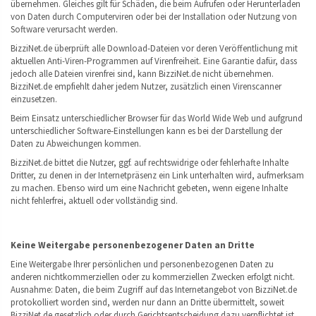
übernehmen. Gleiches gilt für Schäden, die beim Aufrufen oder Herunterladen
von Daten durch Computerviren oder bei der Installation oder Nutzung von
Software verursacht werden.
BizziNet.de überprüft alle Download-Dateien vor deren Veröffentlichung mit
aktuellen Anti-Viren-Programmen auf Virenfreiheit. Eine Garantie dafür, dass
jedoch alle Dateien virenfrei sind, kann BizziNet.de nicht übernehmen.
BizziNet.de empfiehlt daher jedem Nutzer, zusätzlich einen Virenscanner
einzusetzen.
Beim Einsatz unterschiedlicher Browser für das World Wide Web und aufgrund
unterschiedlicher Software-Einstellungen kann es bei der Darstellung der
Daten zu Abweichungen kommen.
BizziNet.de bittet die Nutzer, ggf. auf rechtswidrige oder fehlerhafte Inhalte
Dritter, zu denen in der Internetpräsenz ein Link unterhalten wird, aufmerksam
zu machen. Ebenso wird um eine Nachricht gebeten, wenn eigene Inhalte
nicht fehlerfrei, aktuell oder vollständig sind.
Keine Weitergabe personenbezogener Daten an Dritte
Eine Weitergabe Ihrer persönlichen und personenbezogenen Daten zu
anderen nichtkommerziellen oder zu kommerziellen Zwecken erfolgt nicht.
Ausnahme: Daten, die beim Zugriff auf das Internetangebot von BizziNet.de
protokolliert worden sind, werden nur dann an Dritte übermittelt, soweit
BizziNet.de gesetzlich oder durch Gerichtsentscheidung dazu verpflichtet ist