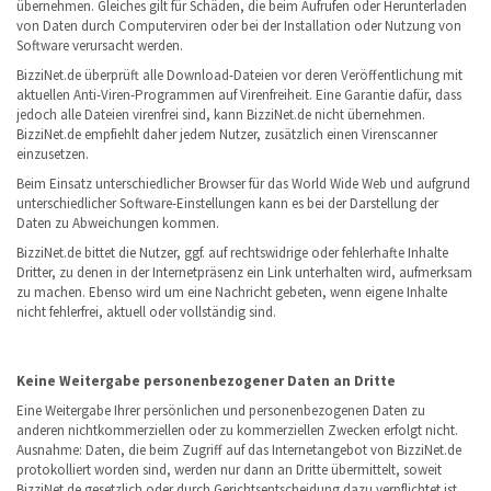
übernehmen. Gleiches gilt für Schäden, die beim Aufrufen oder Herunterladen
von Daten durch Computerviren oder bei der Installation oder Nutzung von
Software verursacht werden.
BizziNet.de überprüft alle Download-Dateien vor deren Veröffentlichung mit
aktuellen Anti-Viren-Programmen auf Virenfreiheit. Eine Garantie dafür, dass
jedoch alle Dateien virenfrei sind, kann BizziNet.de nicht übernehmen.
BizziNet.de empfiehlt daher jedem Nutzer, zusätzlich einen Virenscanner
einzusetzen.
Beim Einsatz unterschiedlicher Browser für das World Wide Web und aufgrund
unterschiedlicher Software-Einstellungen kann es bei der Darstellung der
Daten zu Abweichungen kommen.
BizziNet.de bittet die Nutzer, ggf. auf rechtswidrige oder fehlerhafte Inhalte
Dritter, zu denen in der Internetpräsenz ein Link unterhalten wird, aufmerksam
zu machen. Ebenso wird um eine Nachricht gebeten, wenn eigene Inhalte
nicht fehlerfrei, aktuell oder vollständig sind.
Keine Weitergabe personenbezogener Daten an Dritte
Eine Weitergabe Ihrer persönlichen und personenbezogenen Daten zu
anderen nichtkommerziellen oder zu kommerziellen Zwecken erfolgt nicht.
Ausnahme: Daten, die beim Zugriff auf das Internetangebot von BizziNet.de
protokolliert worden sind, werden nur dann an Dritte übermittelt, soweit
BizziNet.de gesetzlich oder durch Gerichtsentscheidung dazu verpflichtet ist