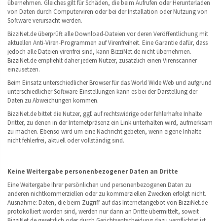
übernehmen. Gleiches gilt für Schäden, die beim Aufrufen oder Herunterladen
von Daten durch Computerviren oder bei der Installation oder Nutzung von
Software verursacht werden.
BizziNet.de überprüft alle Download-Dateien vor deren Veröffentlichung mit
aktuellen Anti-Viren-Programmen auf Virenfreiheit. Eine Garantie dafür, dass
jedoch alle Dateien virenfrei sind, kann BizziNet.de nicht übernehmen.
BizziNet.de empfiehlt daher jedem Nutzer, zusätzlich einen Virenscanner
einzusetzen.
Beim Einsatz unterschiedlicher Browser für das World Wide Web und aufgrund
unterschiedlicher Software-Einstellungen kann es bei der Darstellung der
Daten zu Abweichungen kommen.
BizziNet.de bittet die Nutzer, ggf. auf rechtswidrige oder fehlerhafte Inhalte
Dritter, zu denen in der Internetpräsenz ein Link unterhalten wird, aufmerksam
zu machen. Ebenso wird um eine Nachricht gebeten, wenn eigene Inhalte
nicht fehlerfrei, aktuell oder vollständig sind.
Keine Weitergabe personenbezogener Daten an Dritte
Eine Weitergabe Ihrer persönlichen und personenbezogenen Daten zu
anderen nichtkommerziellen oder zu kommerziellen Zwecken erfolgt nicht.
Ausnahme: Daten, die beim Zugriff auf das Internetangebot von BizziNet.de
protokolliert worden sind, werden nur dann an Dritte übermittelt, soweit
BizziNet.de gesetzlich oder durch Gerichtsentscheidung dazu verpflichtet ist