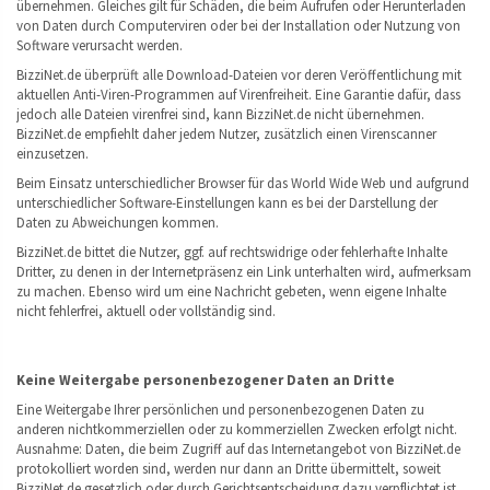
übernehmen. Gleiches gilt für Schäden, die beim Aufrufen oder Herunterladen
von Daten durch Computerviren oder bei der Installation oder Nutzung von
Software verursacht werden.
BizziNet.de überprüft alle Download-Dateien vor deren Veröffentlichung mit
aktuellen Anti-Viren-Programmen auf Virenfreiheit. Eine Garantie dafür, dass
jedoch alle Dateien virenfrei sind, kann BizziNet.de nicht übernehmen.
BizziNet.de empfiehlt daher jedem Nutzer, zusätzlich einen Virenscanner
einzusetzen.
Beim Einsatz unterschiedlicher Browser für das World Wide Web und aufgrund
unterschiedlicher Software-Einstellungen kann es bei der Darstellung der
Daten zu Abweichungen kommen.
BizziNet.de bittet die Nutzer, ggf. auf rechtswidrige oder fehlerhafte Inhalte
Dritter, zu denen in der Internetpräsenz ein Link unterhalten wird, aufmerksam
zu machen. Ebenso wird um eine Nachricht gebeten, wenn eigene Inhalte
nicht fehlerfrei, aktuell oder vollständig sind.
Keine Weitergabe personenbezogener Daten an Dritte
Eine Weitergabe Ihrer persönlichen und personenbezogenen Daten zu
anderen nichtkommerziellen oder zu kommerziellen Zwecken erfolgt nicht.
Ausnahme: Daten, die beim Zugriff auf das Internetangebot von BizziNet.de
protokolliert worden sind, werden nur dann an Dritte übermittelt, soweit
BizziNet.de gesetzlich oder durch Gerichtsentscheidung dazu verpflichtet ist