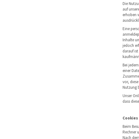
Die Nutzu
auf unser
erhoben we
ausdrückl
Eine pers
anmeldepf
Inhalte u
jedoch erf
darauf is
kaufmänni
Bei jedem
einer Dat
Zusammenf
vor, dies
Nutzung 
Unser Onl
dass dies
Cookies
Beim Besu
Rechner u
Nach dem 