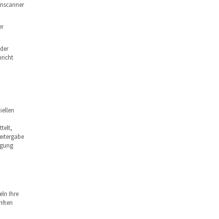
enscanner
er
 der
richt
ellen
telt,
Weitergabe
olgung
eln Ihre
iften