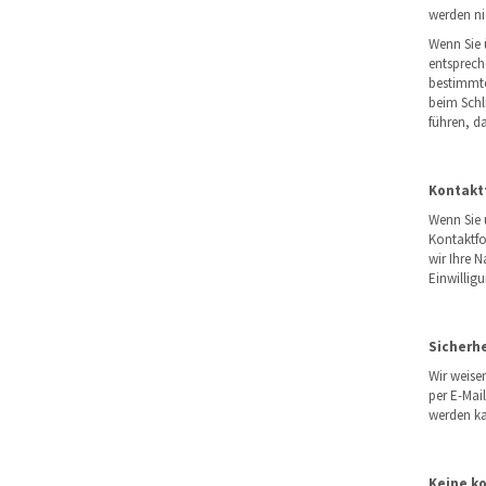
werden ni
Wenn Sie 
entsprech
bestimmte
beim Schl
führen, d
Kontakt
Wenn Sie 
Kontaktfo
wir Ihre 
Einwilligu
Sicherhe
Wir weise
per E-Mai
werden k
Keine k