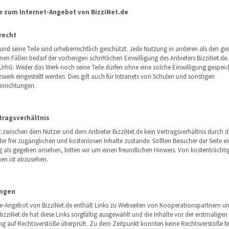
e zum Internet-Angebot von BizziNet.de
recht
und seine Teile sind urheberrechtlich geschützt. Jede Nutzung in anderen als den ges
en Fällen bedarf der vorherigen schriftlichen Einwilligung des Anbieters BizziNet.de
 UrhG: Weder das Werk noch seine Teile dürfen ohne eine solche Einwilligung gespeic
zwerk eingestellt werden. Dies gilt auch für Intranets von Schulen und sonstigen
inrichtungen.
tragsverhältnis
zwischen dem Nutzer und dem Anbieter BizziNet.de kein Vertragsverhältnis durch d
er frei zugänglichen und kostenlosen Inhalte zustande. Sollten Besucher der Seite ei
g als gegeben ansehen, bitten wir um einen freundlichen Hinweis. Von kostenträchti
n ist abzusehen.
ungen
e-Angebot von BizziNet.de enthält Links zu Webseiten von Kooperationspartnern u
BizziNet.de hat diese Links sorgfältig ausgewählt und die Inhalte vor der erstmaligen
ng auf Rechtsverstöße überprüft. Zu dem Zeitpunkt konnten keine Rechtsverstöße fes