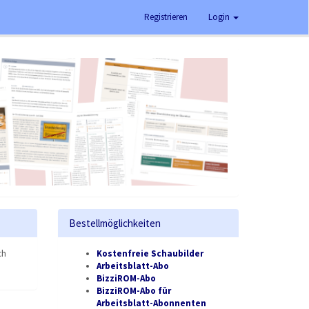
Registrieren
Login
Bestellmöglichkeiten
ch
Kostenfreie Schaubilder
Arbeitsblatt-Abo
BizziROM-Abo
BizziROM-Abo für
Arbeitsblatt-Abonnenten