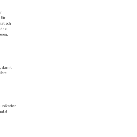
r
für
matisch
 dazu
eren.
, damit
Ihre
munikation
hützt