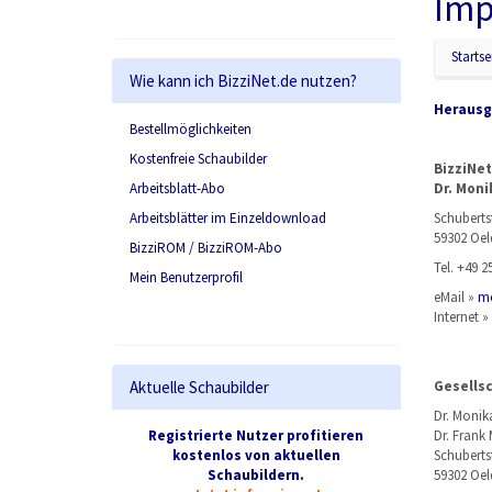
Imp
Startse
Wie kann ich BizziNet.de nutzen?
Herausg
Bestellmöglichkeiten
Kostenfreie Schaubilder
BizziNet
Arbeitsblatt-Abo
Dr. Moni
Arbeitsblätter im Einzeldownload
Schuberts
59302 Oel
BizziROM / BizziROM-Abo
Tel. +49 2
Mein Benutzerprofil
eMail »
mo
Internet »
Aktuelle Schaubilder
Gesellsc
Dr. Moni
Registrierte Nutzer profitieren
Dr. Fran
kostenlos von aktuellen
Schubertst
Schaubildern.
59302 Oel