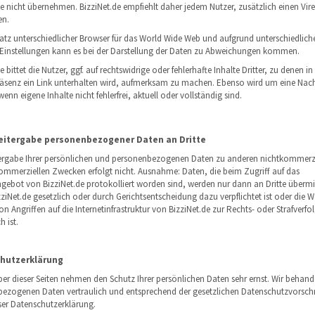
de nicht übernehmen. BizziNet.de empfiehlt daher jedem Nutzer, zusätzlich einen Vir
en.
atz unterschiedlicher Browser für das World Wide Web und aufgrund unterschiedlich
Einstellungen kann es bei der Darstellung der Daten zu Abweichungen kommen.
e bittet die Nutzer, ggf. auf rechtswidrige oder fehlerhafte Inhalte Dritter, zu denen in
räsenz ein Link unterhalten wird, aufmerksam zu machen. Ebenso wird um eine Nach
enn eigene Inhalte nicht fehlerfrei, aktuell oder vollständig sind.
eitergabe personenbezogener Daten an Dritte
ergabe Ihrer persönlichen und personenbezogenen Daten zu anderen nichtkommerzi
ommerziellen Zwecken erfolgt nicht. Ausnahme: Daten, die beim Zugriff auf das
ngebot von BizziNet.de protokolliert worden sind, werden nur dann an Dritte übermit
ziNet.de gesetzlich oder durch Gerichtsentscheidung dazu verpflichtet ist oder die 
on Angriffen auf die Internetinfrastruktur von BizziNet.de zur Rechts- oder Strafverf
h ist.
hutzerklärung
ber dieser Seiten nehmen den Schutz Ihrer persönlichen Daten sehr ernst. Wir behand
ezogenen Daten vertraulich und entsprechend der gesetzlichen Datenschutzvorschr
ser Datenschutzerklärung.