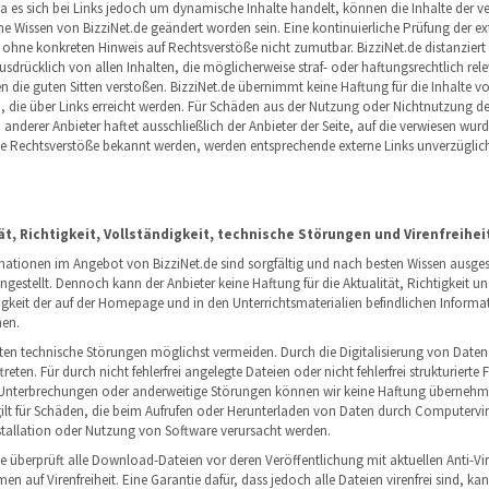
a es sich bei Links jedoch um dynamische Inhalte handelt, können die Inhalte der ve
ne Wissen von BizziNet.de geändert worden sein. Eine kontinuierliche Prüfung der ex
t ohne konkreten Hinweis auf Rechtsverstöße nicht zumutbar. BizziNet.de distanziert 
sdrücklich von allen Inhalten, die möglicherweise straf- oder haftungsrechtlich rele
n die guten Sitten verstoßen. BizziNet.de übernimmt keine Haftung für die Inhalte v
, die über Links erreicht werden. Für Schäden aus der Nutzung oder Nichtnutzung de
anderer Anbieter haftet ausschließlich der Anbieter der Seite, auf die verwiesen wurd
de Rechtsverstöße bekannt werden, werden entsprechende externe Links unverzüglic
ät, Richtigkeit, Vollständigkeit, technische Störungen und Virenfreihei
rmationen im Angebot von BizziNet.de sind sorgfältig und nach besten Wissen ausge
estellt. Dennoch kann der Anbieter keine Haftung für die Aktualität, Richtigkeit u
igkeit der auf der Homepage und in den Unterrichtsmaterialien befindlichen Informa
en.
en technische Störungen möglichst vermeiden. Durch die Digitalisierung von Date
treten. Für durch nicht fehlerfrei angelegte Dateien oder nicht fehlerfrei strukturierte
Unterbrechungen oder anderweitige Störungen können wir keine Haftung übernehm
gilt für Schäden, die beim Aufrufen oder Herunterladen von Daten durch Computervi
nstallation oder Nutzung von Software verursacht werden.
de überprüft alle Download-Dateien vor deren Veröffentlichung mit aktuellen Anti-Vi
 auf Virenfreiheit. Eine Garantie dafür, dass jedoch alle Dateien virenfrei sind, ka