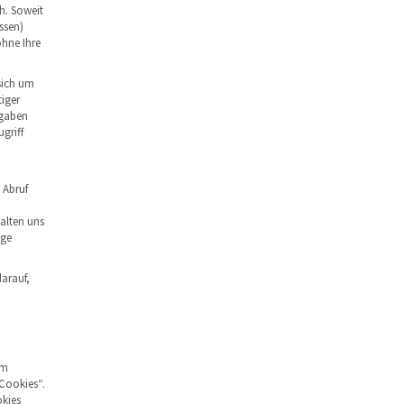
h. Soweit
ssen)
ohne Ihre
sich um
iger
ngaben
griff
 Abruf
alten uns
ige
darauf,
em
 Cookies“.
okies