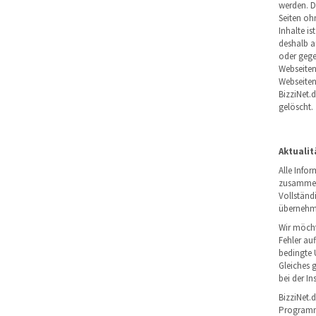
werden. D
Seiten oh
Inhalte is
deshalb au
oder gege
Webseiten
Webseiten 
BizziNet.
gelöscht.
Aktualit
Alle Info
zusammeng
Vollständ
übernehm
Wir möcht
Fehler auf
bedingte 
Gleiches 
bei der I
BizziNet.
Programmen