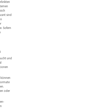
rlinkten
ternen
sich
vant sind
on
r
e. Sofern
h
t
sucht und
nd
tionen
n können
 Formate
en.
ren oder
ren-
nn