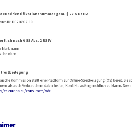
teueridentifikationsnummer gem. § 27 a UstG:
uer-ID: DE216902110
rtlich nach § 55 Abs. 2 RStV
ka Markmann
 siehe oben
Streitbeilegung
ische Kommission stellt eine Plattform zur Online-Streitbeilegung (OS) bereit. Sie s
ern als auch Verbrauchern dabei helfen, Konflikte außergerichtlich zu klären. Diese 
p://ec.europa.eu/consumers/odr.
aimer