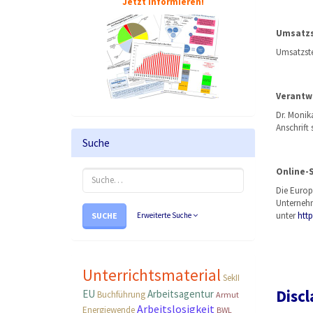
Jetzt informieren!
Umsatzs
Umsatzste
Verantwo
Dr. Moni
Anschrift
Suche
Online-
Die Europä
Unternehm
unter
htt
SUCHE
Erweiterte Suche
Unterrichtsmaterial
SekII
Discl
EU
Arbeitsagentur
Buchführung
Armut
Arbeitslosigkeit
Energiewende
BWL