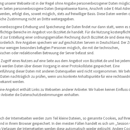
ng unserer Webseite ist in der Regel ohne Angabe personenbezogener Daten möglic
en Seiten personenbezogene Daten (beispielsweise Name, Anschrift oder E-Mail-Adre
rden, erfolgt dies, soweit möglich, stets auf freiwilliger Basis. Diese Daten werden 
iche Zustimmung nicht an Dritte weitergegeben.
onenbezogene Erhebung und Speicherung der Daten findet nur dann statt, wenn es 
lichtige Bereiche im Angebot von BizziNet.de handelt. Für die Nutzung kostenpflicht
nd zur Erstellung einer ordnungsgemäßen Rechnung durch BizziNet.de sind diese A
orderlich. Ihre Angaben speichern wir auf geschützten Servern in Deutschland. Der Zu
t nur wenigen besonders befugten Personen möglich, die mit der technischen,
schen oder redaktionellen Betreuung der Server befasst sind.
 Zugriff eines Nutzers auf eine Seite aus dem Angebot von BizziNet.de und bei jedem
ei werden Daten über diesen Vorgang in einer Protokolldatei gespeichert. Eine
ührung dieser Daten mit anderen Datenquellen wird nicht vorgenommen. Wir beh
e Daten nachträglich zu prüfen, wenn uns konkrete Anhaltspunkte für eine rechtswidr
bekannt werden.
ine-Angebot enthält Links zu Webseiten anderer Anbieter. Wir haben keinen Einfluss 
e Anbieter die Datenschutzbestimmungen einhalten.
ch der Internetseiten werden zum Teil kleine Dateien, so genannte Cookies, auf Ihr
nd in Ihrem Browser gespeichert. In den meisten Fällen handelt es sich um „Session
Verlassen der Internetseiten werden diese automatisch wieder gelöscht. Andere Co