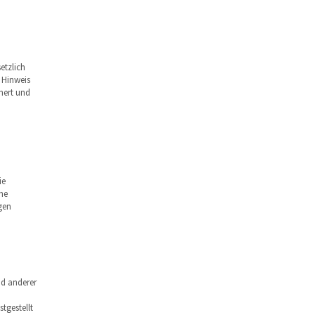
etzlich
. Hinweis
hert und
ie
ne
gen
nd anderer
tgestellt