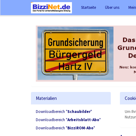
Startseite
Über uns
Mein
Materialien
Cooki
Downloadbereich "
Schaubilder
"
Um Ihn
Nutzun
Downloadbereich "
Arbeitsblatt-Abo
"
Downloadbereich "
BizziROM-Abo
"