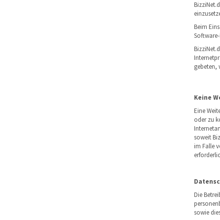
BizziNet.
einzusetz
Beim Eins
Software-
BizziNet.d
Internetp
gebeten, w
Keine W
Eine Weit
oder zu k
Interneta
soweit Biz
im Falle v
erforderlic
Datensc
Die Betrei
personenb
sowie die