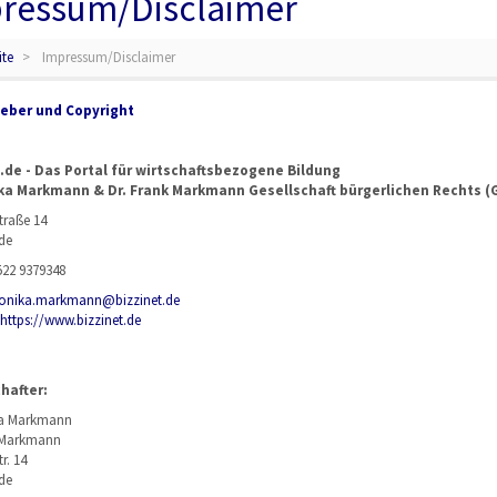
ressum/Disclaimer
ite
Impressum/Disclaimer
eber und Copyright
.de - Das Portal für wirtschaftsbezogene Bildung
ka Markmann & Dr. Frank Markmann Gesellschaft bürgerlichen Rechts (
traße 14
de
522 9379348
nika.markmann@bizzinet.de
https://www.bizzinet.de
hafter:
ka Markmann
k Markmann
r. 14
de