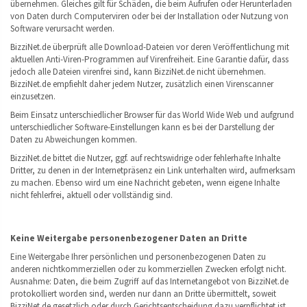
übernehmen. Gleiches gilt für Schäden, die beim Aufrufen oder Herunterladen
von Daten durch Computerviren oder bei der Installation oder Nutzung von
Software verursacht werden.
BizziNet.de überprüft alle Download-Dateien vor deren Veröffentlichung mit
aktuellen Anti-Viren-Programmen auf Virenfreiheit. Eine Garantie dafür, dass
jedoch alle Dateien virenfrei sind, kann BizziNet.de nicht übernehmen.
BizziNet.de empfiehlt daher jedem Nutzer, zusätzlich einen Virenscanner
einzusetzen.
Beim Einsatz unterschiedlicher Browser für das World Wide Web und aufgrund
unterschiedlicher Software-Einstellungen kann es bei der Darstellung der
Daten zu Abweichungen kommen.
BizziNet.de bittet die Nutzer, ggf. auf rechtswidrige oder fehlerhafte Inhalte
Dritter, zu denen in der Internetpräsenz ein Link unterhalten wird, aufmerksam
zu machen. Ebenso wird um eine Nachricht gebeten, wenn eigene Inhalte
nicht fehlerfrei, aktuell oder vollständig sind.
Keine Weitergabe personenbezogener Daten an Dritte
Eine Weitergabe Ihrer persönlichen und personenbezogenen Daten zu
anderen nichtkommerziellen oder zu kommerziellen Zwecken erfolgt nicht.
Ausnahme: Daten, die beim Zugriff auf das Internetangebot von BizziNet.de
protokolliert worden sind, werden nur dann an Dritte übermittelt, soweit
BizziNet.de gesetzlich oder durch Gerichtsentscheidung dazu verpflichtet ist