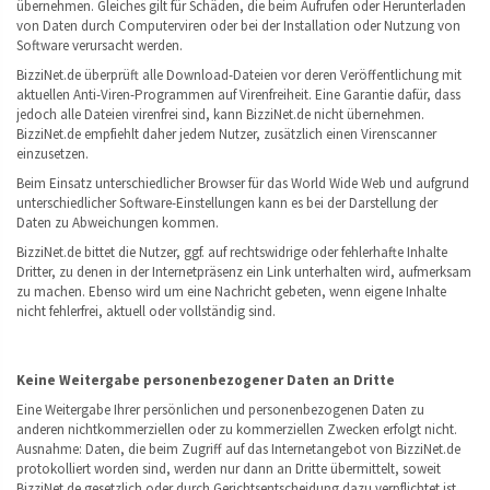
übernehmen. Gleiches gilt für Schäden, die beim Aufrufen oder Herunterladen
von Daten durch Computerviren oder bei der Installation oder Nutzung von
Software verursacht werden.
BizziNet.de überprüft alle Download-Dateien vor deren Veröffentlichung mit
aktuellen Anti-Viren-Programmen auf Virenfreiheit. Eine Garantie dafür, dass
jedoch alle Dateien virenfrei sind, kann BizziNet.de nicht übernehmen.
BizziNet.de empfiehlt daher jedem Nutzer, zusätzlich einen Virenscanner
einzusetzen.
Beim Einsatz unterschiedlicher Browser für das World Wide Web und aufgrund
unterschiedlicher Software-Einstellungen kann es bei der Darstellung der
Daten zu Abweichungen kommen.
BizziNet.de bittet die Nutzer, ggf. auf rechtswidrige oder fehlerhafte Inhalte
Dritter, zu denen in der Internetpräsenz ein Link unterhalten wird, aufmerksam
zu machen. Ebenso wird um eine Nachricht gebeten, wenn eigene Inhalte
nicht fehlerfrei, aktuell oder vollständig sind.
Keine Weitergabe personenbezogener Daten an Dritte
Eine Weitergabe Ihrer persönlichen und personenbezogenen Daten zu
anderen nichtkommerziellen oder zu kommerziellen Zwecken erfolgt nicht.
Ausnahme: Daten, die beim Zugriff auf das Internetangebot von BizziNet.de
protokolliert worden sind, werden nur dann an Dritte übermittelt, soweit
BizziNet.de gesetzlich oder durch Gerichtsentscheidung dazu verpflichtet ist