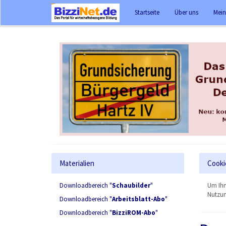
Startseite
Über uns
Mein
Materialien
Cooki
Downloadbereich "
Schaubilder
"
Um Ihn
Nutzun
Downloadbereich "
Arbeitsblatt-Abo
"
Downloadbereich "
BizziROM-Abo
"