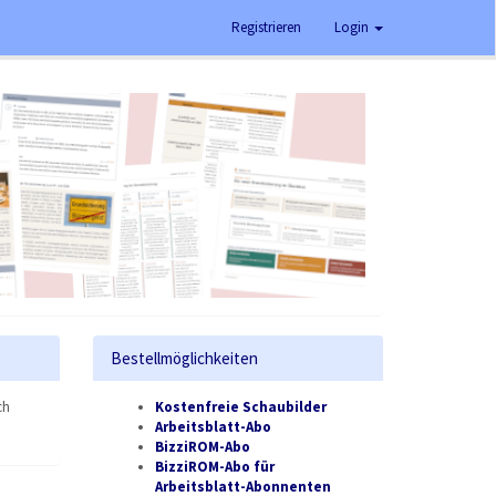
Registrieren
Login
Bestellmöglichkeiten
ch
Kostenfreie Schaubilder
Arbeitsblatt-Abo
BizziROM-Abo
BizziROM-Abo für
Arbeitsblatt-Abonnenten