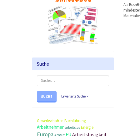
Jetzt informieren!
Als Bizzi
mindestens
Materiali
Suche
SUCHE
Erweiterte Suche
Gewerkschaften
Buchführung
Arbeitnehmer
Energie
arbeitslos
Europa
Arbeitslosigkeit
EU
Armut