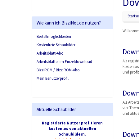
Dow
Startse
Wie kann ich BizziNet.de nutzen?
Willkomme
Bestellmöglichkeiten
Kostenfreie Schaubilder
Down
Arbeitsblatt-Abo
Als regist
Arbeitsblätter im Einzeldownload
kostenlos
BizziROM / BizziROM-Abo
und profit
Mein Benutzerprofil
Down
Als Arbeit
vier Them
Aktuelle Schaubilder
und aktuel
Registrierte Nutzer profitieren
kostenlos von aktuellen
Down
Schaubildern.