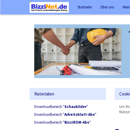
Startseite
Über uns
Mein
Materialien
Cooki
Downloadbereich "
Schaubilder
"
Um Ihn
Nutzun
Downloadbereich "
Arbeitsblatt-Abo
"
Downloadbereich "
BizziROM-Abo
"