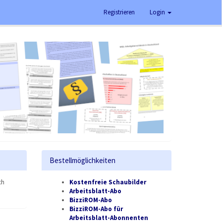
Registrieren
Login
Bestellmöglichkeiten
ch
Kostenfreie Schaubilder
Arbeitsblatt-Abo
BizziROM-Abo
BizziROM-Abo für
Arbeitsblatt-Abonnenten