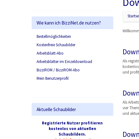
Dow
Startse
Wie kann ich BizziNet.de nutzen?
Willkomme
Bestellmöglichkeiten
Kostenfreie Schaubilder
Down
Arbeitsblatt-Abo
Als regist
Arbeitsblätter im Einzeldownload
kostenlos
BizziROM / BizziROM-Abo
und profit
Mein Benutzerprofil
Down
Als Arbeit
vier Them
Aktuelle Schaubilder
und aktuel
Registrierte Nutzer profitieren
kostenlos von aktuellen
Down
Schaubildern.