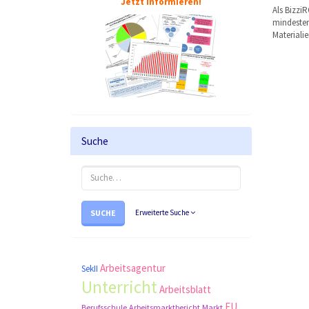
Jetzt informieren!
Als Bizzi
mindestens
Materiali
Suche
SUCHE
Erweiterte Suche
Arbeitsagentur
SekII
Unterricht
Arbeitsblatt
EU
Berufsschule
Arbeitsmarktbericht
Markt