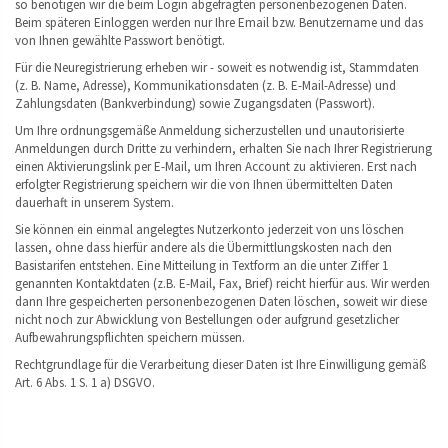
so benötigen wir die beim Login abgefragten personenbezogenen Daten.
Beim späteren Einloggen werden nur Ihre Email bzw. Benutzername und das
von Ihnen gewählte Passwort benötigt.
Für die Neuregistrierung erheben wir - soweit es notwendig ist, Stammdaten
(z. B. Name, Adresse), Kommunikationsdaten (z. B. E-Mail-Adresse) und
Zahlungsdaten (Bankverbindung) sowie Zugangsdaten (Passwort).
Um Ihre ordnungsgemäße Anmeldung sicherzustellen und unautorisierte
Anmeldungen durch Dritte zu verhindern, erhalten Sie nach Ihrer Registrierung
einen Aktivierungslink per E-Mail, um Ihren Account zu aktivieren. Erst nach
erfolgter Registrierung speichern wir die von Ihnen übermittelten Daten
dauerhaft in unserem System.
Sie können ein einmal angelegtes Nutzerkonto jederzeit von uns löschen
lassen, ohne dass hierfür andere als die Übermittlungskosten nach den
Basistarifen entstehen. Eine Mitteilung in Textform an die unter Ziffer 1
genannten Kontaktdaten (z.B. E-Mail, Fax, Brief) reicht hierfür aus. Wir werden
dann Ihre gespeicherten personenbezogenen Daten löschen, soweit wir diese
nicht noch zur Abwicklung von Bestellungen oder aufgrund gesetzlicher
Aufbewahrungspflichten speichern müssen.
Rechtgrundlage für die Verarbeitung dieser Daten ist Ihre Einwilligung gemäß
Art. 6 Abs. 1 S. 1 a) DSGVO.