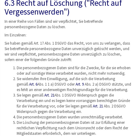
6.3 Recht auf Löschung ("Recht auf
Vergessenwerden")
In einer Reihe von Fällen sind wir verpflichtet, Sie betreffende
personenbezogene Daten zu löschen.
Im Einzelnen:
Sie haben gemäß Art. 17 Abs. 1 DSGVO das Recht, von uns zu verlangen, dass
Sie betreffende personenbezogene Daten unverzüglich gelöscht werden, und
wir sind verpflichtet, personenbezogene Daten unverzüglich zu löschen,
sofern einer der folgenden Gründe zutrifft:
Die personenbezogenen Daten sind für die Zwecke, für die sie erhoben
oder auf sonstige Weise verarbeitet wurden, nicht mehr notwendig.
Sie widerrufen Ihre Einwilligung, auf die sich die Verarbeitung
gemäß
Art. 6
Abs. 1 1 a) DSGVO oder
Art. 9
Abs. 2 a) DSGVO stützte, und
es fehlt an einer anderweitigen Rechtsgrundlage für die Verarbeitung.
Sie legen gemäß
Art. 21
Abs. 1 DSGVO Widerspruch gegen die
Verarbeitung ein und es liegen keine vorrangigen berechtigten Gründe
für die Verarbeitung vor, oder Sie legen gemäß
Art. 21
Abs. 2 DSGVO
Widerspruch gegen die Verarbeitung ein.
Die personenbezogenen Daten wurden unrechtmäßig verarbeitet.
Die Löschung der personenbezogenen Daten ist zur Erfüllung einer
rechtlichen Verpflichtung nach dem Unionsrecht oder dem Recht der
Mitgliedstaaten erforderlich, dem wir unterliegen.