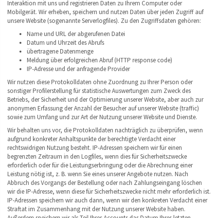
Interaktion mit uns und registrieren Daten zu Ihrem Computer oder
Mobilgerät. Wir erheben, speichern und nutzen Daten über jeden Zugriff auf
unsere Website (sogenannte Serverlogfiles). Zu den Zugriffsdaten gehören:
Name und URL der abgerufenen Datei
Datum und Uhrzeit des Abrufs
übertragene Datenmenge
Meldung über erfolgreichen Abruf (HTTP response code)
IP-Adresse und der anfragende Provider
Wir nutzen diese Protokolldaten ohne Zuordnung zu Ihrer Person oder
sonstiger Profilerstellung für statistische Auswertungen zum Zweck des
Betriebs, der Sicherheit und der Optimierung unserer Website, aber auch zur
anonymen Erfassung der Anzahl der Besucher auf unserer Website (traffic)
sowie zum Umfang und zur Art der Nutzung unserer Website und Dienste.
Wir behalten uns vor, die Protokolldaten nachträglich zu überprüfen, wenn
aufgrund konkreter Anhaltspunkte der berechtigte Verdacht einer
rechtswidrigen Nutzung besteht. IP-Adressen speichern wir für einen
begrenzten Zeitraum in den Logfiles, wenn dies für Sicherheitszwecke
erforderlich oder für die Leistungserbringung oder die Abrechnung einer
Leistung nötig ist, z. B. wenn Sie eines unserer Angebote nutzen. Nach
Abbruch des Vorgangs der Bestellung oder nach Zahlungseingang löschen
wir die IP-Adresse, wenn diese für Sicherheitszwecke nicht mehr erforderlich ist.
IP-Adressen speichern wir auch dann, wenn wir den konkreten Verdacht einer
Straftat im Zusammenhang mit der Nutzung unserer Website haben.
Außerdem speichern wir als Teil Ihres Accounts das Datum Ihres letzten