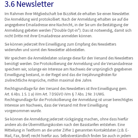
3.6 Newsletter
Im Rahmen Ihrer Mitgliedschaft bei BizziNet.de erhalten Sie einen Newsletter.
Die Anmeldung wird protokolliert. Nach der Anmeldung erhalten sie auf die
angegebene Emailadresse eine Nachricht, in der Sie um die Bestätigung der
Anmeldung gebeten werden ("Double Opt-in"). Das ist notwendig, damit sich
nicht Dritte mit ihrer Emailadresse anmelden können.
Sie können jederzeit Ihre Einwilligung zum Empfang des Newsletters
widerrufen und somit den Newsletter abbestellen.
Wir speichern die Anmeldedaten solange diese für den Versand des Newsletters
benötigt werden. Die Protokollierung der Anmeldung und die Versandadresse
speichern wir, solange ein Interesse am Nachweis der ursprünglich gegebenen
Einwilligung bestand, in der Regel sind das die Verjährungsfristen für
zivilrechtliche Ansprüche, mithin maximal drei Jahre.
Rechtsgrundlage für den Versand des Newsletters ist Ihre Einwilligung gem.
Art. 6 Abs. 1 S. 1 a) iVm Art. 7 DSGVO iVm § 7 Abs. 2 Nr. 3 UWG.
Rechtsgrundlage für die Protokollierung der Anmeldung ist unser berechtigtes
Interesse am Nachweis, dass der Versand mit Ihrer Einwilligung
vorgenommen wurde.
Sie können die Anmeldung jederzeit rückgängig machen, ohne dass hierfür
andere als die Übermittlungskosten nach den Basistarifen entstehen. Eine
Mitteilung in Textform an die unter Ziffer 1 genannten Kontaktdaten (z.B. E-
Mail, Fax, Brief) reicht hierfür aus. Selbstverständlich finden Sie auch in jedem