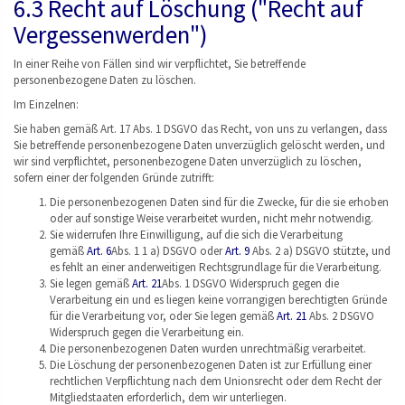
6.3 Recht auf Löschung ("Recht auf
Vergessenwerden")
In einer Reihe von Fällen sind wir verpflichtet, Sie betreffende
personenbezogene Daten zu löschen.
Im Einzelnen:
Sie haben gemäß Art. 17 Abs. 1 DSGVO das Recht, von uns zu verlangen, dass
Sie betreffende personenbezogene Daten unverzüglich gelöscht werden, und
wir sind verpflichtet, personenbezogene Daten unverzüglich zu löschen,
sofern einer der folgenden Gründe zutrifft:
Die personenbezogenen Daten sind für die Zwecke, für die sie erhoben
oder auf sonstige Weise verarbeitet wurden, nicht mehr notwendig.
Sie widerrufen Ihre Einwilligung, auf die sich die Verarbeitung
gemäß
Art. 6
Abs. 1 1 a) DSGVO oder
Art. 9
Abs. 2 a) DSGVO stützte, und
es fehlt an einer anderweitigen Rechtsgrundlage für die Verarbeitung.
Sie legen gemäß
Art. 21
Abs. 1 DSGVO Widerspruch gegen die
Verarbeitung ein und es liegen keine vorrangigen berechtigten Gründe
für die Verarbeitung vor, oder Sie legen gemäß
Art. 21
Abs. 2 DSGVO
Widerspruch gegen die Verarbeitung ein.
Die personenbezogenen Daten wurden unrechtmäßig verarbeitet.
Die Löschung der personenbezogenen Daten ist zur Erfüllung einer
rechtlichen Verpflichtung nach dem Unionsrecht oder dem Recht der
Mitgliedstaaten erforderlich, dem wir unterliegen.