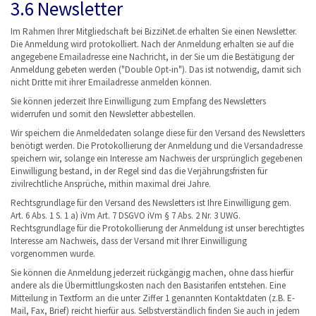
3.6 Newsletter
Im Rahmen Ihrer Mitgliedschaft bei BizziNet.de erhalten Sie einen Newsletter.
Die Anmeldung wird protokolliert. Nach der Anmeldung erhalten sie auf die
angegebene Emailadresse eine Nachricht, in der Sie um die Bestätigung der
Anmeldung gebeten werden ("Double Opt-in"). Das ist notwendig, damit sich
nicht Dritte mit ihrer Emailadresse anmelden können.
Sie können jederzeit Ihre Einwilligung zum Empfang des Newsletters
widerrufen und somit den Newsletter abbestellen.
Wir speichern die Anmeldedaten solange diese für den Versand des Newsletters
benötigt werden. Die Protokollierung der Anmeldung und die Versandadresse
speichern wir, solange ein Interesse am Nachweis der ursprünglich gegebenen
Einwilligung bestand, in der Regel sind das die Verjährungsfristen für
zivilrechtliche Ansprüche, mithin maximal drei Jahre.
Rechtsgrundlage für den Versand des Newsletters ist Ihre Einwilligung gem.
Art. 6 Abs. 1 S. 1 a) iVm Art. 7 DSGVO iVm § 7 Abs. 2 Nr. 3 UWG.
Rechtsgrundlage für die Protokollierung der Anmeldung ist unser berechtigtes
Interesse am Nachweis, dass der Versand mit Ihrer Einwilligung
vorgenommen wurde.
Sie können die Anmeldung jederzeit rückgängig machen, ohne dass hierfür
andere als die Übermittlungskosten nach den Basistarifen entstehen. Eine
Mitteilung in Textform an die unter Ziffer 1 genannten Kontaktdaten (z.B. E-
Mail, Fax, Brief) reicht hierfür aus. Selbstverständlich finden Sie auch in jedem