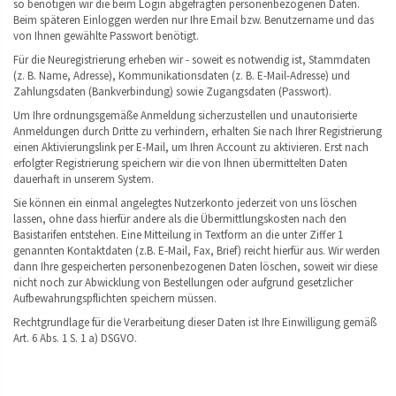
so benötigen wir die beim Login abgefragten personenbezogenen Daten.
Beim späteren Einloggen werden nur Ihre Email bzw. Benutzername und das
von Ihnen gewählte Passwort benötigt.
Für die Neuregistrierung erheben wir - soweit es notwendig ist, Stammdaten
(z. B. Name, Adresse), Kommunikationsdaten (z. B. E-Mail-Adresse) und
Zahlungsdaten (Bankverbindung) sowie Zugangsdaten (Passwort).
Um Ihre ordnungsgemäße Anmeldung sicherzustellen und unautorisierte
Anmeldungen durch Dritte zu verhindern, erhalten Sie nach Ihrer Registrierung
einen Aktivierungslink per E-Mail, um Ihren Account zu aktivieren. Erst nach
erfolgter Registrierung speichern wir die von Ihnen übermittelten Daten
dauerhaft in unserem System.
Sie können ein einmal angelegtes Nutzerkonto jederzeit von uns löschen
lassen, ohne dass hierfür andere als die Übermittlungskosten nach den
Basistarifen entstehen. Eine Mitteilung in Textform an die unter Ziffer 1
genannten Kontaktdaten (z.B. E-Mail, Fax, Brief) reicht hierfür aus. Wir werden
dann Ihre gespeicherten personenbezogenen Daten löschen, soweit wir diese
nicht noch zur Abwicklung von Bestellungen oder aufgrund gesetzlicher
Aufbewahrungspflichten speichern müssen.
Rechtgrundlage für die Verarbeitung dieser Daten ist Ihre Einwilligung gemäß
Art. 6 Abs. 1 S. 1 a) DSGVO.