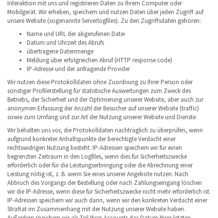
Interaktion mit uns und registrieren Daten zu Ihrem Computer oder
Mobilgerät. Wir erheben, speichern und nutzen Daten über jeden Zugriff auf
unsere Website (sogenannte Serverlogfiles). Zu den Zugriffsdaten gehören:
Name und URL der abgerufenen Datei
Datum und Uhrzeit des Abrufs
übertragene Datenmenge
Meldung über erfolgreichen Abruf (HTTP response code)
IP-Adresse und der anfragende Provider
Wir nutzen diese Protokolldaten ohne Zuordnung zu Ihrer Person oder
sonstiger Profilerstellung für statistische Auswertungen zum Zweck des
Betriebs, der Sicherheit und der Optimierung unserer Website, aber auch zur
anonymen Erfassung der Anzahl der Besucher auf unserer Website (traffic)
sowie zum Umfang und zur Art der Nutzung unserer Website und Dienste.
Wir behalten uns vor, die Protokolldaten nachträglich zu überprüfen, wenn
aufgrund konkreter Anhaltspunkte der berechtigte Verdacht einer
rechtswidrigen Nutzung besteht. IP-Adressen speichern wir für einen
begrenzten Zeitraum in den Logfiles, wenn dies für Sicherheitszwecke
erforderlich oder für die Leistungserbringung oder die Abrechnung einer
Leistung nötig ist, z. B. wenn Sie eines unserer Angebote nutzen. Nach
Abbruch des Vorgangs der Bestellung oder nach Zahlungseingang löschen
wir die IP-Adresse, wenn diese für Sicherheitszwecke nicht mehr erforderlich ist.
IP-Adressen speichern wir auch dann, wenn wir den konkreten Verdacht einer
Straftat im Zusammenhang mit der Nutzung unserer Website haben.
Außerdem speichern wir als Teil Ihres Accounts das Datum Ihres letzten