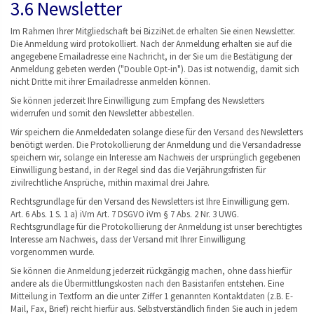
3.6 Newsletter
Im Rahmen Ihrer Mitgliedschaft bei BizziNet.de erhalten Sie einen Newsletter.
Die Anmeldung wird protokolliert. Nach der Anmeldung erhalten sie auf die
angegebene Emailadresse eine Nachricht, in der Sie um die Bestätigung der
Anmeldung gebeten werden ("Double Opt-in"). Das ist notwendig, damit sich
nicht Dritte mit ihrer Emailadresse anmelden können.
Sie können jederzeit Ihre Einwilligung zum Empfang des Newsletters
widerrufen und somit den Newsletter abbestellen.
Wir speichern die Anmeldedaten solange diese für den Versand des Newsletters
benötigt werden. Die Protokollierung der Anmeldung und die Versandadresse
speichern wir, solange ein Interesse am Nachweis der ursprünglich gegebenen
Einwilligung bestand, in der Regel sind das die Verjährungsfristen für
zivilrechtliche Ansprüche, mithin maximal drei Jahre.
Rechtsgrundlage für den Versand des Newsletters ist Ihre Einwilligung gem.
Art. 6 Abs. 1 S. 1 a) iVm Art. 7 DSGVO iVm § 7 Abs. 2 Nr. 3 UWG.
Rechtsgrundlage für die Protokollierung der Anmeldung ist unser berechtigtes
Interesse am Nachweis, dass der Versand mit Ihrer Einwilligung
vorgenommen wurde.
Sie können die Anmeldung jederzeit rückgängig machen, ohne dass hierfür
andere als die Übermittlungskosten nach den Basistarifen entstehen. Eine
Mitteilung in Textform an die unter Ziffer 1 genannten Kontaktdaten (z.B. E-
Mail, Fax, Brief) reicht hierfür aus. Selbstverständlich finden Sie auch in jedem