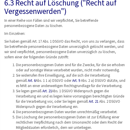
6.3 Recht auf Löschung ("Recht auf
Vergessenwerden")
In einer Reihe von Fällen sind wir verpflichtet, Sie betreffende
personenbezogene Daten zu löschen.
Im Einzelnen:
Sie haben gemäß Art. 17 Abs. 1 DSGVO das Recht, von uns zu verlangen, dass
Sie betreffende personenbezogene Daten unverzüglich gelöscht werden, und
wir sind verpflichtet, personenbezogene Daten unverzüglich zu löschen,
sofern einer der folgenden Gründe zutrifft:
Die personenbezogenen Daten sind für die Zwecke, für die sie erhoben
oder auf sonstige Weise verarbeitet wurden, nicht mehr notwendig.
Sie widerrufen Ihre Einwilligung, auf die sich die Verarbeitung
gemäß
Art. 6
Abs. 1 1 a) DSGVO oder
Art. 9
Abs. 2 a) DSGVO stützte, und
es fehlt an einer anderweitigen Rechtsgrundlage für die Verarbeitung.
Sie legen gemäß
Art. 21
Abs. 1 DSGVO Widerspruch gegen die
Verarbeitung ein und es liegen keine vorrangigen berechtigten Gründe
für die Verarbeitung vor, oder Sie legen gemäß
Art. 21
Abs. 2 DSGVO
Widerspruch gegen die Verarbeitung ein.
Die personenbezogenen Daten wurden unrechtmäßig verarbeitet.
Die Löschung der personenbezogenen Daten ist zur Erfüllung einer
rechtlichen Verpflichtung nach dem Unionsrecht oder dem Recht der
Mitgliedstaaten erforderlich, dem wir unterliegen.