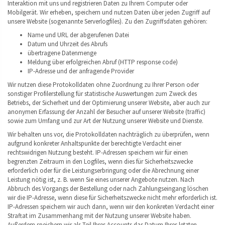
Interaktion mit uns und registrieren Daten zu Ihrem Computer oder
Mobilgerät. Wir erheben, speichern und nutzen Daten über jeden Zugriff auf
unsere Website (sogenannte Serverlogfiles). Zu den Zugriffsdaten gehören:
Name und URL der abgerufenen Datei
Datum und Uhrzeit des Abrufs
übertragene Datenmenge
Meldung über erfolgreichen Abruf (HTTP response code)
IP-Adresse und der anfragende Provider
Wir nutzen diese Protokolldaten ohne Zuordnung zu Ihrer Person oder
sonstiger Profilerstellung für statistische Auswertungen zum Zweck des
Betriebs, der Sicherheit und der Optimierung unserer Website, aber auch zur
anonymen Erfassung der Anzahl der Besucher auf unserer Website (traffic)
sowie zum Umfang und zur Art der Nutzung unserer Website und Dienste.
Wir behalten uns vor, die Protokolldaten nachträglich zu überprüfen, wenn
aufgrund konkreter Anhaltspunkte der berechtigte Verdacht einer
rechtswidrigen Nutzung besteht. IP-Adressen speichern wir für einen
begrenzten Zeitraum in den Logfiles, wenn dies für Sicherheitszwecke
erforderlich oder für die Leistungserbringung oder die Abrechnung einer
Leistung nötig ist, z. B. wenn Sie eines unserer Angebote nutzen. Nach
Abbruch des Vorgangs der Bestellung oder nach Zahlungseingang löschen
wir die IP-Adresse, wenn diese für Sicherheitszwecke nicht mehr erforderlich ist.
IP-Adressen speichern wir auch dann, wenn wir den konkreten Verdacht einer
Straftat im Zusammenhang mit der Nutzung unserer Website haben.
Außerdem speichern wir als Teil Ihres Accounts das Datum Ihres letzten