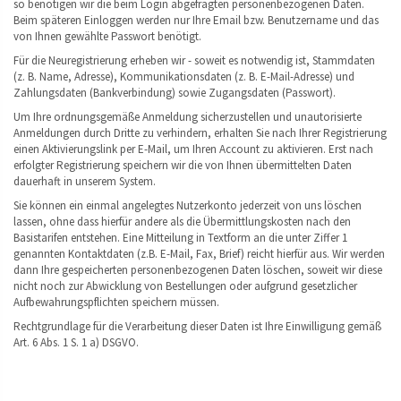
so benötigen wir die beim Login abgefragten personenbezogenen Daten.
Beim späteren Einloggen werden nur Ihre Email bzw. Benutzername und das
von Ihnen gewählte Passwort benötigt.
Für die Neuregistrierung erheben wir - soweit es notwendig ist, Stammdaten
(z. B. Name, Adresse), Kommunikationsdaten (z. B. E-Mail-Adresse) und
Zahlungsdaten (Bankverbindung) sowie Zugangsdaten (Passwort).
Um Ihre ordnungsgemäße Anmeldung sicherzustellen und unautorisierte
Anmeldungen durch Dritte zu verhindern, erhalten Sie nach Ihrer Registrierung
einen Aktivierungslink per E-Mail, um Ihren Account zu aktivieren. Erst nach
erfolgter Registrierung speichern wir die von Ihnen übermittelten Daten
dauerhaft in unserem System.
Sie können ein einmal angelegtes Nutzerkonto jederzeit von uns löschen
lassen, ohne dass hierfür andere als die Übermittlungskosten nach den
Basistarifen entstehen. Eine Mitteilung in Textform an die unter Ziffer 1
genannten Kontaktdaten (z.B. E-Mail, Fax, Brief) reicht hierfür aus. Wir werden
dann Ihre gespeicherten personenbezogenen Daten löschen, soweit wir diese
nicht noch zur Abwicklung von Bestellungen oder aufgrund gesetzlicher
Aufbewahrungspflichten speichern müssen.
Rechtgrundlage für die Verarbeitung dieser Daten ist Ihre Einwilligung gemäß
Art. 6 Abs. 1 S. 1 a) DSGVO.