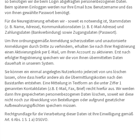
so benötigen wir die beim Login abgefragten personenbezogenen Daten.
Beim späteren Einloggen werden nur Ihre Email bzw. Benutzername und das
von Ihnen gewählte Passwort benötigt.
Für die Neuregistrierung erheben wir - soweit es notwendig ist, Stammdaten
(z. B. Name, Adresse), Kommunikationsdaten (z. B. E-Mail-Adresse) und
Zahlungsdaten (Bankverbindung) sowie Zugangsdaten (Passwort).
Um Ihre ordnungsgemäße Anmeldung sicherzustellen und unautorisierte
Anmeldungen durch Dritte zu verhindern, erhalten Sie nach Ihrer Registrierung
einen Aktivierungslink per E-Mail, um Ihren Account zu aktivieren. Erst nach
erfolgter Registrierung speichern wir die von Ihnen übermittelten Daten
dauerhaft in unserem System.
Sie können ein einmal angelegtes Nutzerkonto jederzeit von uns löschen
lassen, ohne dass hierfür andere als die Übermittlungskosten nach den
Basistarifen entstehen. Eine Mitteilung in Textform an die unter Ziffer 1
genannten Kontaktdaten (z.B. E-Mail, Fax, Brief) reicht hierfür aus. Wir werden
dann Ihre gespeicherten personenbezogenen Daten löschen, soweit wir diese
nicht noch zur Abwicklung von Bestellungen oder aufgrund gesetzlicher
Aufbewahrungspflichten speichern müssen.
Rechtgrundlage für die Verarbeitung dieser Daten ist Ihre Einwilligung gemäß
Art. 6 Abs. 1 S. 1 a) DSGVO.