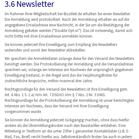
3.6 Newsletter
Im Rahmen Ihrer Mitgliedschaft bei BizziNet.de erhalten Sie einen Newsletter.
Die Anmeldung wird protokolliert. Nach der Anmeldung erhalten sie auf die
angegebene Emailadresse eine Nachricht, in der Sie um die Bestätigung der
Anmeldung gebeten werden ("Double Opt-in"). Das ist notwendig, damit sich
nicht Dritte mit ihrer Emailadresse anmelden können.
Sie können jederzeit Ihre Einwilligung zum Empfang des Newsletters
widerrufen und somit den Newsletter abbestellen.
Wir speichern die Anmeldedaten solange diese für den Versand des Newsletters
benötigt werden. Die Protokollierung der Anmeldung und die Versandadresse
speichern wir, solange ein Interesse am Nachweis der ursprünglich gegebenen
Einwilligung bestand, in der Regel sind das die Verjährungsfristen für
zivilrechtliche Ansprüche, mithin maximal drei Jahre.
Rechtsgrundlage für den Versand des Newsletters ist Ihre Einwilligung gem.
Art. 6 Abs. 1 S. 1 a) iVm Art. 7 DSGVO iVm § 7 Abs. 2 Nr. 3 UWG.
Rechtsgrundlage für die Protokollierung der Anmeldung ist unser berechtigtes
Interesse am Nachweis, dass der Versand mit Ihrer Einwilligung
vorgenommen wurde.
Sie können die Anmeldung jederzeit rückgängig machen, ohne dass hierfür
andere als die Übermittlungskosten nach den Basistarifen entstehen. Eine
Mitteilung in Textform an die unter Ziffer 1 genannten Kontaktdaten (z.B. E-
Mail, Fax, Brief) reicht hierfür aus. Selbstverständlich finden Sie auch in jedem