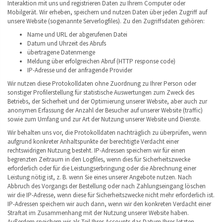
Interaktion mit uns und registrieren Daten zu Ihrem Computer oder
Mobilgerät. Wir erheben, speichern und nutzen Daten über jeden Zugriff auf
unsere Website (sogenannte Serverlogfiles). Zu den Zugriffsdaten gehören:
Name und URL der abgerufenen Datei
Datum und Uhrzeit des Abrufs
übertragene Datenmenge
Meldung über erfolgreichen Abruf (HTTP response code)
IP-Adresse und der anfragende Provider
Wir nutzen diese Protokolldaten ohne Zuordnung zu Ihrer Person oder
sonstiger Profilerstellung für statistische Auswertungen zum Zweck des
Betriebs, der Sicherheit und der Optimierung unserer Website, aber auch zur
anonymen Erfassung der Anzahl der Besucher auf unserer Website (traffic)
sowie zum Umfang und zur Art der Nutzung unserer Website und Dienste.
Wir behalten uns vor, die Protokolldaten nachträglich zu überprüfen, wenn
aufgrund konkreter Anhaltspunkte der berechtigte Verdacht einer
rechtswidrigen Nutzung besteht. IP-Adressen speichern wir für einen
begrenzten Zeitraum in den Logfiles, wenn dies für Sicherheitszwecke
erforderlich oder für die Leistungserbringung oder die Abrechnung einer
Leistung nötig ist, z. B. wenn Sie eines unserer Angebote nutzen. Nach
Abbruch des Vorgangs der Bestellung oder nach Zahlungseingang löschen
wir die IP-Adresse, wenn diese für Sicherheitszwecke nicht mehr erforderlich ist.
IP-Adressen speichern wir auch dann, wenn wir den konkreten Verdacht einer
Straftat im Zusammenhang mit der Nutzung unserer Website haben.
Außerdem speichern wir als Teil Ihres Accounts das Datum Ihres letzten