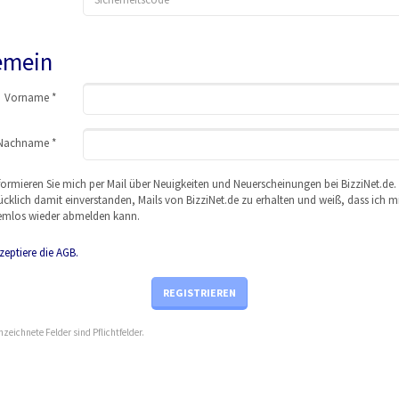
emein
Vor
nam
e *
Nac
hna
me *
formieren Sie mich per Mail über Neuigkeiten und Neuerscheinungen bei BizziNet.de. 
cklich damit einverstanden, Mails von BizziNet.de zu erhalten und weiß, dass ich m
emlos wieder abmelden kann.
zeptiere die AGB.
REGISTRIEREN
nzeichnete Felder sind Pflichtfelder.