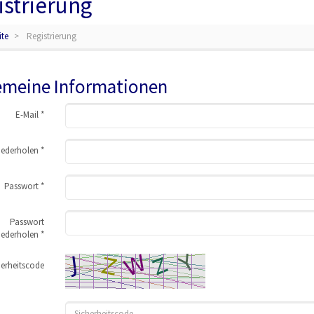
istrierung
ite
Registrierung
emeine Informationen
E-Mail *
iederholen *
Passwort *
Passwort
iederholen *
herheitscode