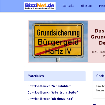
Startseite
Über uns
Mein
Materialien
Cooki
Downloadbereich "
Schaubilder
"
Um Ihn
Nutzun
Downloadbereich "
Arbeitsblatt-Abo
"
Downloadbereich "
BizziROM-Abo
"