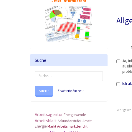
Jetzt informieren!
Allg
Suche
Ja, in
ausdrü
probl
Ich ak
SUCHE
Erweiterte Suche
Mit * geken
Arbeitsagentur
Energiewende
Arbeitsblatt
SekundarstufeII
Arbeit
Energie
Markt
Arbeitsmarktbericht