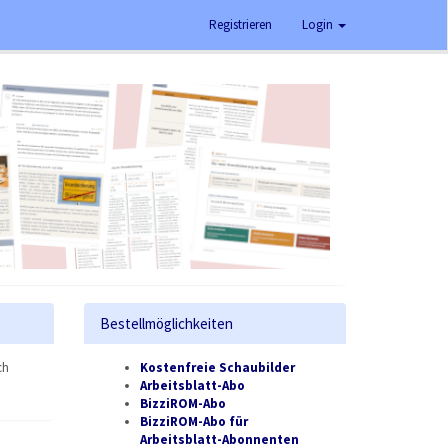
Registrieren
Login
Bestellmöglichkeiten
ch
Kostenfreie Schaubilder
Arbeitsblatt-Abo
BizziROM-Abo
BizziROM-Abo für
Arbeitsblatt-Abonnenten