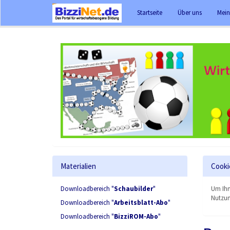
Startseite
Über uns
Mein
Materialien
Cooki
Downloadbereich "
Schaubilder
"
Um Ihn
Nutzun
Downloadbereich "
Arbeitsblatt-Abo
"
Downloadbereich "
BizziROM-Abo
"