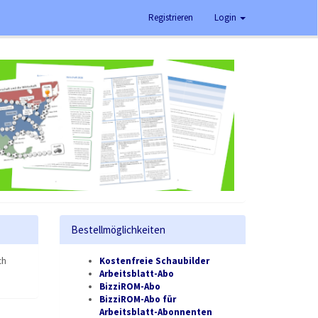
Registrieren
Login
Bestellmöglichkeiten
ch
Kostenfreie Schaubilder
Arbeitsblatt-Abo
BizziROM-Abo
BizziROM-Abo für
Arbeitsblatt-Abonnenten