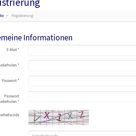
istrierung
ite
Registrierung
emeine Informationen
E-Mail *
iederholen *
Passwort *
Passwort
iederholen *
herheitscode