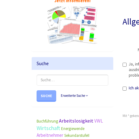
Jetzt informieren!
Allg
Suche
Ja, in
ausdrü
probl
Ich ak
SUCHE
Erweiterte Suche
Mit * geken
Arbeitslosigkeit
VWL
Buchführung
Wirtschaft
Energiewende
Arbeitnehmer
SekundarstufeII