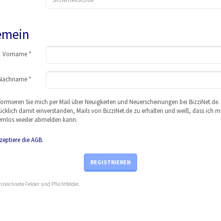
emein
Vor
nam
e *
Nac
hna
me *
formieren Sie mich per Mail über Neuigkeiten und Neuerscheinungen bei BizziNet.de. 
cklich damit einverstanden, Mails von BizziNet.de zu erhalten und weiß, dass ich m
emlos wieder abmelden kann.
zeptiere die AGB.
REGISTRIEREN
nzeichnete Felder sind Pflichtfelder.