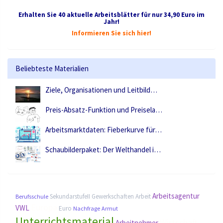
Erhalten Sie 40 aktuelle Arbeitsblätter für nur 34,90 Euro im
Jahr!
Informieren Sie sich hier!
Beliebteste Materialien
Ziele, Organisationen und Leitbild…
Preis-Absatz-Funktion und Preisela…
Arbeitsmarktdaten: Fieberkurve für…
Schaubilderpaket: Der Welthandel i…
Arbeitsagentur
SekundarstufeII
Gewerkschaften
Arbeit
Berufsschule
Europa
VWL
Euro
Nachfrage
Armut
Unterrichtsmaterial
Wirtschaft
Arbeitnehmer