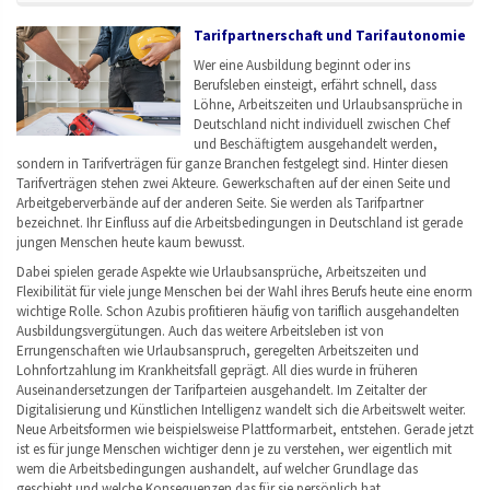
Tarifpartnerschaft und Tarifautonomie
Wer eine Ausbildung beginnt oder ins
Berufsleben einsteigt, erfährt schnell, dass
Löhne, Arbeitszeiten und Urlaubsansprüche in
Deutschland nicht individuell zwischen Chef
und Beschäftigtem ausgehandelt werden,
sondern in Tarifverträgen für ganze Branchen festgelegt sind. Hinter diesen
Tarifverträgen stehen zwei Akteure. Gewerkschaften auf der einen Seite und
Arbeitgeberverbände auf der anderen Seite. Sie werden als Tarifpartner
bezeichnet. Ihr Einfluss auf die Arbeitsbedingungen in Deutschland ist gerade
jungen Menschen heute kaum bewusst.
Dabei spielen gerade Aspekte wie Urlaubsansprüche, Arbeitszeiten und
Flexibilität für viele junge Menschen bei der Wahl ihres Berufs heute eine enorm
wichtige Rolle. Schon Azubis profitieren häufig von tariflich ausgehandelten
Ausbildungsvergütungen. Auch das weitere Arbeitsleben ist von
Errungenschaften wie Urlaubsanspruch, geregelten Arbeitszeiten und
Lohnfortzahlung im Krankheitsfall geprägt. All dies wurde in früheren
Auseinandersetzungen der Tarifparteien ausgehandelt. Im Zeitalter der
Digitalisierung und Künstlichen Intelligenz wandelt sich die Arbeitswelt weiter.
Neue Arbeitsformen wie beispielsweise Plattformarbeit, entstehen. Gerade jetzt
ist es für junge Menschen wichtiger denn je zu verstehen, wer eigentlich mit
wem die Arbeitsbedingungen aushandelt, auf welcher Grundlage das
geschieht und welche Konsequenzen das für sie persönlich hat.