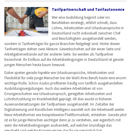
Tarifpartnerschaft und Tarifautonomie
Wer eine Ausbildung beginnt oder ins
Berufsleben einsteigt, erfährt schnell, dass
Löhne, Arbeitszeiten und Urlaubsansprüche in
Deutschland nicht individuell zwischen Chef
und Beschäftigtem ausgehandelt werden,
sondern in Tarifverträgen für ganze Branchen festgelegt sind. Hinter diesen
Tarifverträgen stehen zwei Akteure. Gewerkschaften auf der einen Seite und
Arbeitgeberverbände auf der anderen Seite. Sie werden als Tarifpartner
bezeichnet. Ihr Einfluss auf die Arbeitsbedingungen in Deutschland ist gerade
jungen Menschen heute kaum bewusst.
Dabei spielen gerade Aspekte wie Urlaubsansprüche, Arbeitszeiten und
Flexibilität für viele junge Menschen bei der Wahl ihres Berufs heute eine enorm
wichtige Rolle. Schon Azubis profitieren häufig von tariflich ausgehandelten
Ausbildungsvergütungen. Auch das weitere Arbeitsleben ist von
Errungenschaften wie Urlaubsanspruch, geregelten Arbeitszeiten und
Lohnfortzahlung im Krankheitsfall geprägt. All dies wurde in früheren
Auseinandersetzungen der Tarifparteien ausgehandelt. Im Zeitalter der
Digitalisierung und Künstlichen Intelligenz wandelt sich die Arbeitswelt weiter.
Neue Arbeitsformen wie beispielsweise Plattformarbeit, entstehen. Gerade jetzt
ist es für junge Menschen wichtiger denn je zu verstehen, wer eigentlich mit
wem die Arbeitsbedingungen aushandelt, auf welcher Grundlage das
geschieht und welche Konsequenzen das für sie persönlich hat.