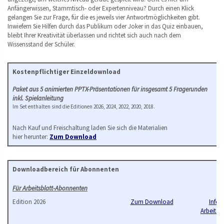
Anfängerwissen, Stammtisch- oder Expertenniveau? Durch einen Klick
gelangen Sie zur Frage, für die es jeweils vier Antwortmöglichkeiten gibt.
Inwiefern Sie Hilfen durch das Publikum oder Joker in das Quiz einbauen,
bleibt Ihrer Kreativität überlassen und richtet sich auch nach dem
Wissensstand der Schüler.
Kostenpflichtiger Einzeldownload
Paket aus 5 animierten PPTX-Präsentationen für insgesamt 5 Fragerunden
inkl. Spielanleitung
Im Set enthalten sind die Editionen 2026, 2024, 2022, 2020, 2018.
Nach Kauf und Freischaltung laden Sie sich die Materialien
hier herunter:
Zum Download
Downloadbereich für Abonnenten
Für Arbeitsblatt-Abonnenten
Edition 2026
Zum Download
Infos
Arbeitsb