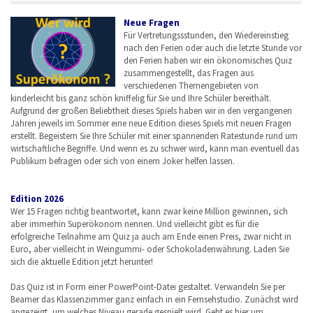
Neue Fragen
Für Vertretungssstunden, den Wiedereinstieg
nach den Ferien oder auch die letzte Stunde vor
den Ferien haben wir ein ökonomisches Quiz
zusammengestellt, das Fragen aus
verschiedenen Themengebieten von
kinderleicht bis ganz schön kniffelig für Sie und Ihre Schüler bereithält.
Aufgrund der großen Beliebtheit dieses Spiels haben wir in den vergangenen
Jahren jeweils im Sommer eine neue Edition dieses Spiels mit neuen Fragen
erstellt. Begeistern Sie Ihre Schüler mit einer spannenden Ratestunde rund um
wirtschaftliche Begriffe. Und wenn es zu schwer wird, kann man eventuell das
Publikum befragen oder sich von einem Joker helfen lassen.
Edition 2026
Wer 15 Fragen richtig beantwortet, kann zwar keine Million gewinnen, sich
aber immerhin Superökonom nennen. Und vielleicht gibt es für die
erfolgreiche Teilnahme am Quiz ja auch am Ende einen Preis, zwar nicht in
Euro, aber vielleicht in Weingummi- oder Schokoladenwährung. Laden Sie
sich die aktuelle Edition jetzt herunter!
Das Quiz ist in Form einer PowerPoint-Datei gestaltet. Verwandeln Sie per
Beamer das Klassenzimmer ganz einfach in ein Fernsehstudio. Zunächst wird
angezeigt, um welches Niveau gerade gespielt wird. Geht es hier um