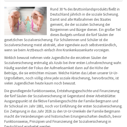
Rund 30 % des Bruttoinlandsprodukts fließt in
Deutschland jährlich in die soziale Sicherung.
Damit sind alle Maßnahmen des Staates
gemeint, die der sozialen Sicherung der
Bürgerinnen und Bürger dienen. Ein großer Teil
dieses Budgets umfasst die fünf Säulen der
gesetzlichen Sozialversicherung. Für Schülerinnen und Schüler ist die
Sozialversicherung meist abstrakt, aber irgendwie auch selbstverständlich,
wenn sie beim Arztbesuch einfach ihre Krankenkassenkarte vorzeigen.
Wirklich bewusst nehmen viele Jugendliche die einzelnen Säulen der
Sozialversicherung erstmalig als Azubi bei ihrer ersten Lohnabrechnung wahr.
Häufig wandert der Fokus der Aufmerksamkeit dann auf die Höhe der
Beiträge, die sie entrichten müssen. Welche Härten das Leben unserer Ur-Ur-
Urgroßeltern, noch völlig ohne jede soziale Absicherung, hervorbrachte, ist
vielen Jugendlichen heute kaum noch bewusst.
Die grundlegende Funktionsweise, Entstehungsgeschichte und Finanzierung
der fünf Säulen der Sozialversicherung ist Gegenstand dreier Arbeitsblätter.
Ausgangspunkt ist die fiktive Familiengeschichte der Familie Bergmann und
ihr Schicksal im Jahr 1881, noch vor Einführung der ersten Sozialversicherung.
Ein Zeitsprung in das Jahr 2026 zu den Ur-Ur-Urenkeln der Familie Bergmann
macht die Veränderungen und historischen Errungenschaften deutlich, bevor
Funktionsweise, Prinzipien und Finanzierung der Sozialversicherung in
Deutschland erarbeitet werden.