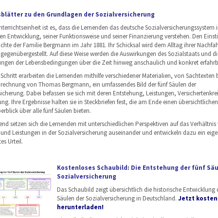
sblätter zu den Grundlagen der Sozialversicherung
nterrichtseinheit ist es, dass die Lernenden das deutsche Sozialversicherungssystem i
hen Entwicklung, seiner Funktionsweise und seiner Finanzierung verstehen. Den Einsti
ichte der Familie Bergmann im Jahr 1881. Ihr Schicksal wird dem Alltag ihrer Nachfa
 gegenübergestellt. Auf diese Weise werden die Auswirkungen des Sozialstaats und di
ngen der Lebensbedingungen über die Zeit hinweg anschaulich und konkret erfahrb
r Schritt erarbeiten die Lernenden mithilfe verschiedener Materialien, von Sachtexten b
rechnung von Thomas Bergmann, ein umfassendes Bild der fünf Säulen der
sicherung. Dabei befassen sie sich mit deren Entstehung, Leistungen, Versichertenkre
ng. Ihre Ergebnisse halten sie in Steckbriefen fest, die am Ende einen übersichtlichen
blick über alle fünf Säulen bieten.
end setzen sich die Lernenden mit unterschiedlichen Perspektiven auf das Verhältnis
 und Leistungen in der Sozialversicherung auseinander und entwickeln dazu ein eige
s Urteil.
Kostenloses Schaubild: Die Entstehung der fünf Säu
Sozialversicherung
Das Schaubild zeigt übersichtlich die historische Entwicklung d
Säulen der Sozialversicherung in Deutschland.
Jetzt kosten
herunterladen!