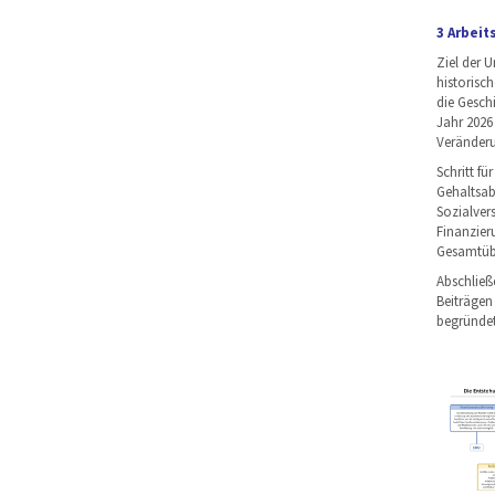
3 Arbeit
Ziel der U
historisc
die Gesch
Jahr 2026
Veränderu
Schritt fü
Gehaltsab
Sozialver
Finanzieru
Gesamtüber
Abschließ
Beiträgen
begründete