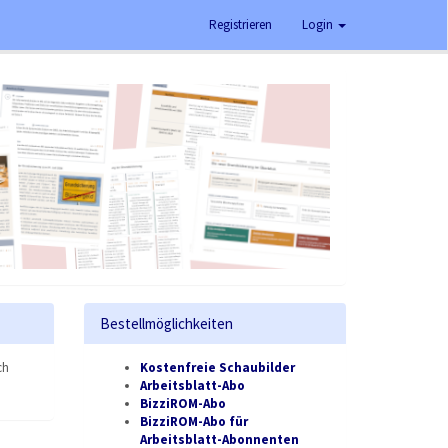
Registrieren
Login
Bestellmöglichkeiten
ch
Kostenfreie Schaubilder
Arbeitsblatt-Abo
BizziROM-Abo
BizziROM-Abo für
Arbeitsblatt-Abonnenten