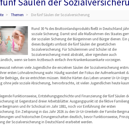
 fünf Säulen der Sozialversicher
ite
Themen
Die fünf Säulen der Sozialversicherung
Rund 30 % des Bruttoinlandsprodukts fließt in Deutschland jährl
soziale Sicherung. Damit sind alle Maßnahmen des Staates geme
der sozialen Sicherung der Bürgerinnen und Bürger dienen. Ein g
dieses Budgets umfasst die fünf Säulen der gesetzlichen
Sozialversicherung. Für Schülerinnen und Schüler ist die
Sozialversicherung meist abstrakt, aber irgendwie auch
ständlich, wenn sie beim Arztbesuch einfach ihre Krankenkassenkarte vorzeigen.
bewusst nehmen viele Jugendliche die einzelnen Säulen der Sozialversicherung erstma
 ihrer ersten Lohnabrechnung wahr. Häufig wandert der Fokus der Aufmerksamkeit d
der Beiträge, die sie entrichten müssen. Welche Härten das Leben unserer Ur-Ur-Urgr
ig ohne jede soziale Absicherung, hervorbrachte, ist vielen Jugendlichen heute ka
legende Funktionsweise, Entstehungsgeschichte und Finanzierung der fünf Säulen d
icherung ist Gegenstand dreier Arbeitsblätter. Ausgangspunkt ist die fiktive Familien
ie Bergmann und ihr Schicksal im Jahr 1881, noch vor Einführung der ersten
sicherung. Ein Zeitsprung in das Jahr 2026 zu den Ur-Ur-Urenkeln der Familie Berg
derungen und historischen Errungenschaften deutlich, bevor Funktionsweise, Prinzi
ung der Sozialversicherung in Deutschland erarbeitet werden.