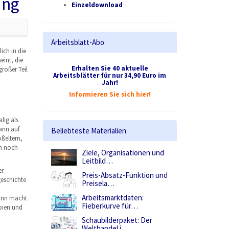
ung
Einzeldownload
Arbeitsblatt-Abo
ich in die
int, die
Erhalten Sie 40 aktuelle
roßer Teil
Arbeitsblätter für nur 34,90 Euro im
Jahr!
Informieren Sie sich hier!
lig als
ann auf
Beliebteste Materialien
oßeltern,
um noch
Ziele, Organisationen und
Leitbild…
er
Preis-Absatz-Funktion und
geschichte
Preisela…
Arbeitsmarktdaten:
mann macht
Fieberkurve für…
pien und
Schaubilderpaket: Der
Welthandel i…