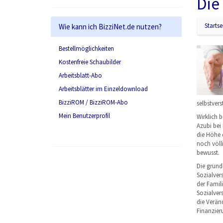
Die
Startse
Wie kann ich BizziNet.de nutzen?
Bestellmöglichkeiten
Kostenfreie Schaubilder
Arbeitsblatt-Abo
Arbeitsblätter im Einzeldownload
BizziROM / BizziROM-Abo
selbstver
Mein Benutzerprofil
Wirklich 
Azubi bei
die Höhe 
noch völl
bewusst.
Die grund
Sozialvers
der Famil
Sozialver
die Verän
Finanzier