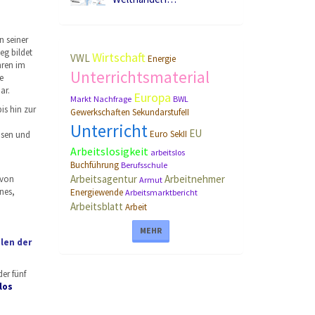
n seiner
eg bildet
Wirtschaft
VWL
Energie
hren im
Unterrichtsmaterial
e
ar.
Europa
Markt
Nachfrage
BWL
is hin zur
Gewerkschaften
SekundarstufeII
Unterricht
EU
Euro
SekII
isen und
Arbeitslosigkeit
arbeitslos
Buchführung
Berufsschule
Arbeitsagentur
Arbeitnehmer
 von
Armut
nes,
Energiewende
Arbeitsmarktbericht
Arbeitsblatt
Arbeit
MEHR
len der
er fünf
los