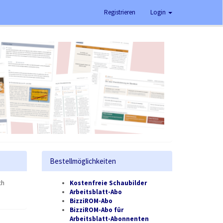
Registrieren
Login
Bestellmöglichkeiten
ch
Kostenfreie Schaubilder
Arbeitsblatt-Abo
BizziROM-Abo
BizziROM-Abo für
Arbeitsblatt-Abonnenten