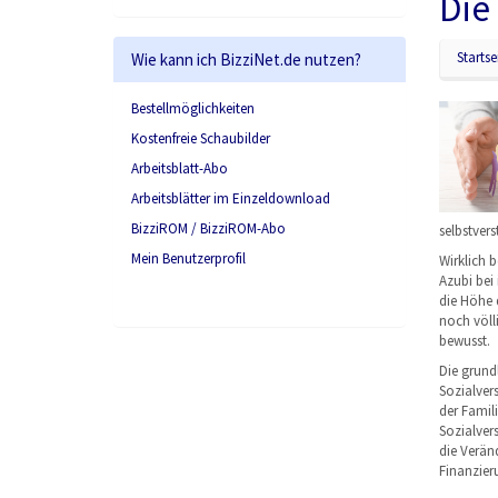
Die
Startse
Wie kann ich BizziNet.de nutzen?
Bestellmöglichkeiten
Kostenfreie Schaubilder
Arbeitsblatt-Abo
Arbeitsblätter im Einzeldownload
BizziROM / BizziROM-Abo
selbstver
Mein Benutzerprofil
Wirklich 
Azubi bei
die Höhe 
noch völl
bewusst.
Die grund
Sozialvers
der Famil
Sozialver
die Verän
Finanzier