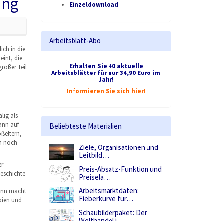
ung
Einzeldownload
Arbeitsblatt-Abo
ich in die
int, die
Erhalten Sie 40 aktuelle
roßer Teil
Arbeitsblätter für nur 34,90 Euro im
Jahr!
Informieren Sie sich hier!
lig als
ann auf
Beliebteste Materialien
oßeltern,
um noch
Ziele, Organisationen und
Leitbild…
er
Preis-Absatz-Funktion und
geschichte
Preisela…
Arbeitsmarktdaten:
mann macht
Fieberkurve für…
pien und
Schaubilderpaket: Der
Welthandel i…