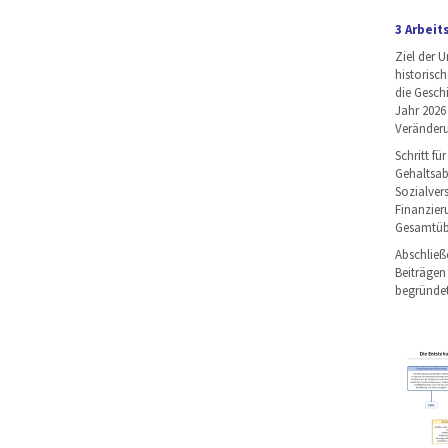
3 Arbeit
Ziel der U
historisc
die Gesch
Jahr 2026
Veränderu
Schritt fü
Gehaltsab
Sozialver
Finanzieru
Gesamtüber
Abschließ
Beiträgen
begründete