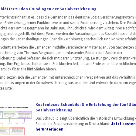
sblätter zu den Grundlagen der Sozialversicherung
nterrichtseinheit ist es, dass die Lernenden das deutsche Sozialversicherungssystem i
hen Entwicklung, seiner Funktionsweise und seiner Finanzierung verstehen. Den Einsti
ichte der Familie Bergmann im Jahr 1881. Ihr Schicksal wird dem Alltag ihrer Nachfa
 gegenübergestellt. Auf diese Weise werden die Auswirkungen des Sozialstaats und di
ngen der Lebensbedingungen über die Zeit hinweg anschaulich und konkret erfahrb
r Schritt erarbeiten die Lernenden mithilfe verschiedener Materialien, von Sachtexten b
rechnung von Thomas Bergmann, ein umfassendes Bild der fünf Säulen der
sicherung. Dabei befassen sie sich mit deren Entstehung, Leistungen, Versichertenkre
ng. Ihre Ergebnisse halten sie in Steckbriefen fest, die am Ende einen übersichtlichen
blick über alle fünf Säulen bieten.
end setzen sich die Lernenden mit unterschiedlichen Perspektiven auf das Verhältnis
 und Leistungen in der Sozialversicherung auseinander und entwickeln dazu ein eige
s Urteil.
Kostenloses Schaubild: Die Entstehung der fünf Säu
Sozialversicherung
Das Schaubild zeigt übersichtlich die historische Entwicklung d
Säulen der Sozialversicherung in Deutschland.
Jetzt kosten
herunterladen!