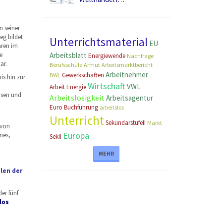
n seiner
eg bildet
Unterrichtsmaterial
EU
hren im
e
Arbeitsblatt
Energiewende
Nachfrage
ar.
Berufsschule
Armut
Arbeitsmarktbericht
Arbeitnehmer
Gewerkschaften
BWL
is hin zur
Wirtschaft
VWL
Arbeit
Energie
isen und
Arbeitslosigkeit
Arbeitsagentur
Euro
Buchführung
arbeitslos
Unterricht
SekundarstufeII
Markt
 von
Europa
nes,
SekII
MEHR
len der
er fünf
los