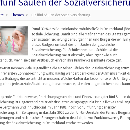
 fünf Säulen der Sozialversicher
ite
Themen
Die fünf Säulen der Sozialversicherung
Rund 30 % des Bruttoinlandsprodukts fließt in Deutschland jährl
soziale Sicherung. Damit sind alle Maßnahmen des Staates geme
der sozialen Sicherung der Bürgerinnen und Bürger dienen. Ein g
dieses Budgets umfasst die fünf Säulen der gesetzlichen
Sozialversicherung. Für Schülerinnen und Schüler ist die
Sozialversicherung meist abstrakt, aber irgendwie auch
ständlich, wenn sie beim Arztbesuch einfach ihre Krankenkassenkarte vorzeigen.
bewusst nehmen viele Jugendliche die einzelnen Säulen der Sozialversicherung erstma
 ihrer ersten Lohnabrechnung wahr. Häufig wandert der Fokus der Aufmerksamkeit d
der Beiträge, die sie entrichten müssen. Welche Härten das Leben unserer Ur-Ur-Urgr
ig ohne jede soziale Absicherung, hervorbrachte, ist vielen Jugendlichen heute ka
legende Funktionsweise, Entstehungsgeschichte und Finanzierung der fünf Säulen d
icherung ist Gegenstand dreier Arbeitsblätter. Ausgangspunkt ist die fiktive Familien
ie Bergmann und ihr Schicksal im Jahr 1881, noch vor Einführung der ersten
sicherung. Ein Zeitsprung in das Jahr 2026 zu den Ur-Ur-Urenkeln der Familie Berg
derungen und historischen Errungenschaften deutlich, bevor Funktionsweise, Prinzi
ung der Sozialversicherung in Deutschland erarbeitet werden.