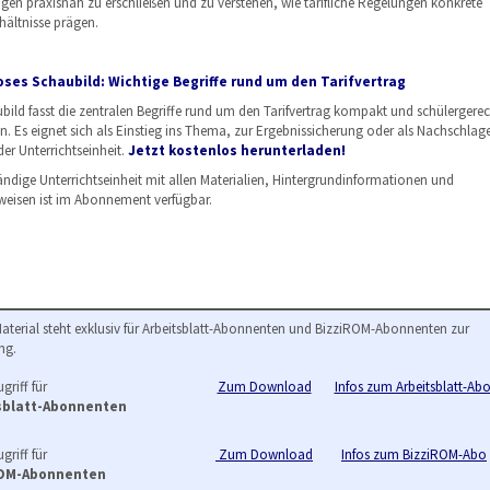
rägen praxisnah zu erschließen und zu verstehen, wie tarifliche Regelungen konkrete
hältnisse prägen.
ses Schaubild: Wichtige Begriffe rund um den Tarifvertrag
bild fasst die zentralen Begriffe rund um den Tarifvertrag kompakt und schülergerec
 Es eignet sich als Einstieg ins Thema, zur Ergebnissicherung oder als Nachschlag
er Unterrichtseinheit.
Jetzt kostenlos herunterladen!
tändige Unterrichtseinheit mit allen Materialien, Hintergrundinformationen und
weisen ist im Abonnement verfügbar.
Material steht exklusiv für Arbeitsblatt-Abonnenten und BizziROM-Abonnenten zur
ng.
griff für
Zum Download
Infos zum Arbeitsblatt-Ab
sblatt-Abonnenten
griff für
Zum Download
Infos zum BizziROM-Abo
ROM-Abonnenten