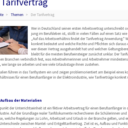
 Tarifvertrag
ite
Themen
Der Tarifvertrag
Wer in Deutschland seinen ersten Arbeitsvertrag unterschreibt 
jung im Berufsleben ist, stößt in vielen Fällen auf einen Satz wie
„Auf das Arbeitsverhältnis findet der Tarifvertrag Anwendung." 
konkret bedeutet und welche Rechte und Pflichten sich daraus 
wer diesen Vertrag ausgehandelt hat und welchen Geltungsberei
bleibt für die meisten Berufseinsteiger zunächst unklar. Der Tarif
ielen Branchen verbindlich fest, was Arbeitnehmerinnen und Arbeitnehmer mindestens
 wie lange sie arbeiten und wie viele Urlaubstage ihnen zustehen.
alien führen in das Tarifsystem ein und zeigen problemorientiert am Beispiel eines k
hältnisses für einen Berufsanfänger in der Elektroindustrie, wie Tarifverträge konkret 
 Aufbau der Materialien
nkt der Unterrichtseinheit ist ein fiktiver Arbeitsvertrag für einen Berufsanfänger in 
dustrie. Auf der Grundlage realer Tarifdokumente recherchieren die Schülerinnen und 
ise, welche Regelungen zu Lohn, Arbeitszeit und Urlaub in der Branche gelten, und e
Unterschiede zwischen Mantel- und Entgelttarifvertrag. Ziel ist es, Aufbau und Funk