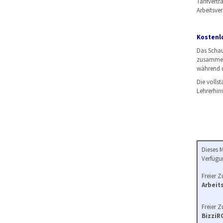
Tarifvert
Arbeitsver
Kostenlo
Das Schau
zusammen.
während d
Die volls
Lehrerhin
Dieses 
Verfügu
Freier Zu
Arbeit
Freier Zu
Bizzi