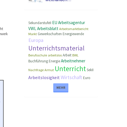
EU
Arbeitsagentur
SekundarstufeII
VWL
Arbeitsblatt
ht
Arbeitsmarktbericht
ewerk
Gewerkschaften
Energiewende
Markt
Europa
Unterrichtsmaterial
Arbeit
Berufsschule
arbeitslos
BWL
Arbeitnehmer
Buchführung
Energie
Unterricht
SekII
Nachfrage
Armut
Wirtschaft
Arbeitslosigkeit
Euro
MEHR
o