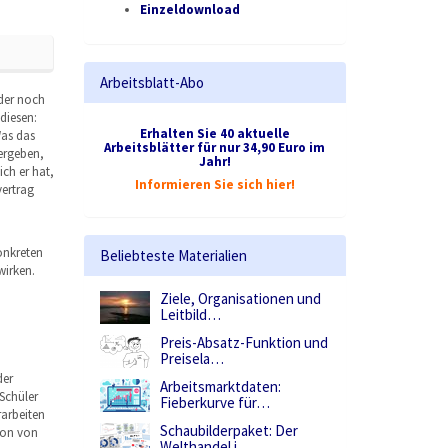
Einzeldownload
Arbeitsblatt-Abo
oder noch
 diesen:
Erhalten Sie 40 aktuelle
Was das
Arbeitsblätter für nur 34,90 Euro im
ergeben,
Jahr!
ch er hat,
Informieren Sie sich hier!
vertrag
onkreten
Beliebteste Materialien
wirken.
Ziele, Organisationen und
Leitbild…
Preis-Absatz-Funktion und
Preisela…
der
Arbeitsmarktdaten:
Schüler
Fieberkurve für…
rarbeiten
Schaubilderpaket: Der
tion von
Welthandel i…