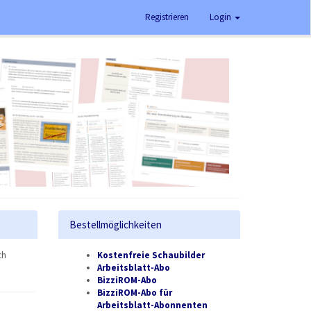
Registrieren
Login
Bestellmöglichkeiten
ch
Kostenfreie Schaubilder
Arbeitsblatt-Abo
BizziROM-Abo
BizziROM-Abo für
Arbeitsblatt-Abonnenten